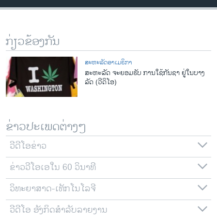
ວິທະຍາສາດ-ເທັກໂນໂລຈີ
ທຸລະກິດ
ກ່ຽວຂ້ອງກັນ
ພາສາອັງກິດ
ວີດີໂອ
ສະຫະລັດອາເມຣິກາ
ສະຫະລັດ ຈະຍອມຮັບ ການໃຊ້ກັນຊາ ຢູ່ໃນບາງ
ສຽງ
ລັດ (ວີດິໂອ)
ລາຍການກະຈາຍສຽງ
ຕິດຕາມພວກເຮົາ ທີ່
ລາຍງານ
ຂ່າວປະເພດຕ່າງໆ
ວີດີໂອຂ່າວ
ພາສາຕ່າງໆ
ຂ່າວວີໂອເອໃນ 60 ວິນາທີ
ວິທະຍາສາດ-ເທັກໂນໂລຈີ
ວີດີໂອ ອັງກິດສຳລັບລາຍງານ