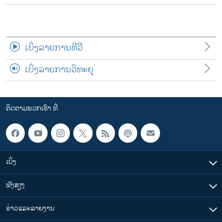
ເບິ່ງລາຍການທີວີ
ເບິ່ງລາຍການວິທະຍຸ
ຕິດຕາມພວກເຮົາ ທີ່
ເບິ່ງ
ຟັງສຽງ
ຂ່າວແລະລາຍງານ