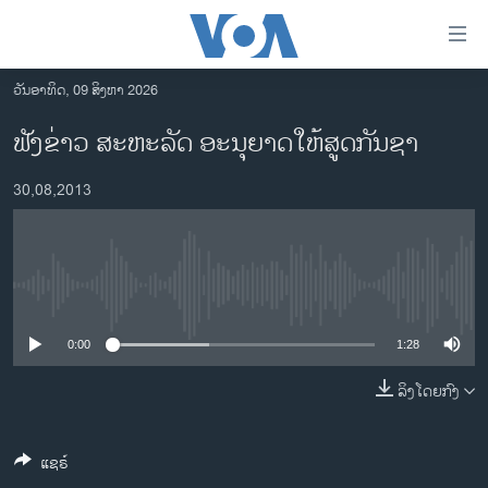
ລິ້ງ
ສຳຫລັບ
ເຂົ້າ
ວັນອາທິດ, 09 ສິງຫາ 2026
ຫາ
ໂຮມເພຈ
ຟັງຂ່າວ ສະຫະລັດ ອະນຸຍາດໃຫ້ສູດກັນຊາ
ຂ້າມ
ລາວ
ຂ້າມ
30,08,2013
ອາເມຣິກາ
ຂ້າມ
ໄປ
ການເລືອກຕັ້ງ ປະທານາທີບໍດີ ສະຫະລັດ 2024
ຫາ
ຂ່າວ​ຈີນ
ຊອກ
No media source currently available
ຄົ້ນ
ໂລກ
ເອເຊຍ
0:00
1:28
ອິດສະຫຼະພາບດ້ານການຂ່າວ
ລິງໂດຍກົງ
ຊີວິດຊາວລາວ
ແຊຣ໌
ຊຸມຊົນຊາວລາວ