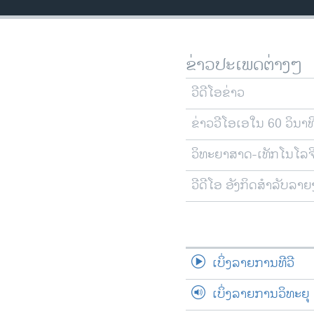
ວິທະຍາສາດ-ເທັກໂນໂລຈີ
ທຸລະກິດ
ຂ່າວປະເພດຕ່າງໆ
ພາສາອັງກິດ
ວີດີໂອ
ວີດີໂອຂ່າວ
ສຽງ
ຂ່າວວີໂອເອໃນ 60 ວິນາທ
ລາຍການກະຈາຍສຽງ
ວິທະຍາສາດ-ເທັກໂນໂລຈ
ລາຍງານ
ວີດີໂອ ອັງກິດສຳລັບລາ
ເບິ່ງລາຍການທີວີ
ເບິ່ງລາຍການວິທະຍຸ