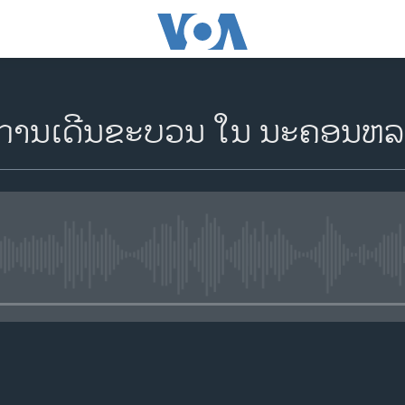
ການເດີນຂະບວນ ໃນ ນະຄອນຫລວງ
No media source currently availa