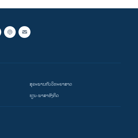
ສຸຂະພາບກັບວິທະຍາສາດ
ຮຽນ-ພາສາອັງກິດ