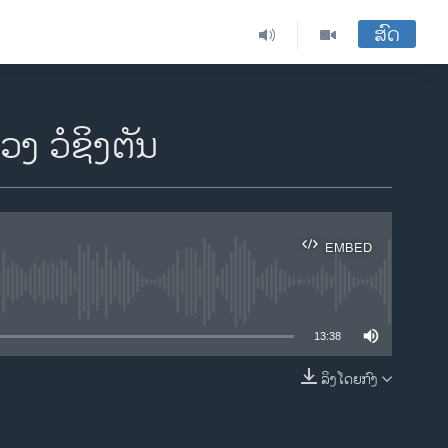
ສົດ
 ວໍຊິງຕັນ
EMBED
ble
13:38
ລິງໂດຍກົງ
EMBED