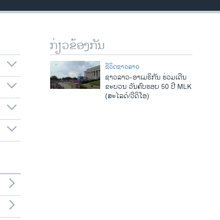
ກ່ຽວຂ້ອງກັນ
ຊີວິດຊາວລາວ
ຊາວລາວ-ອາເມຣິກັນ ຮ່ວມເດີນ
ຂະບວນ ວັນຄົບຮອບ 50 ປີ MLK
(ສະໄລດ໌/ວີດິໂອ)