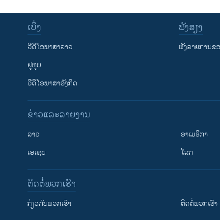
ເບິ່ງ
ຟັງສຽງ
ວີດີໂອພາສາລາວ
ຟັງລາຍການຂອງ
ຢູທູບ
ວີດີໂອພາສາອັງກິດ
ຂ່າວແລະລາຍງານ
ລາວ
ອາເມຣິກາ
ເອເຊຍ
ໂລກ
ຕິດຕໍ່ພວກເຮົາ
ກ່ຽວກັບພວກເຮົາ
ຕິດຕໍ່ພວກເຮົາ