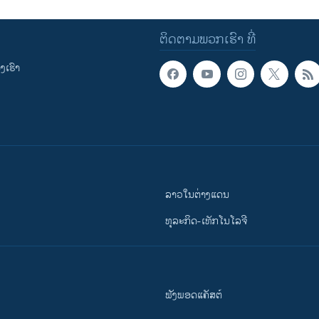
ຕິດຕາມພວກເຮົາ ທີ່
ເຮົາ
ລາວໃນຕ່າງແດນ
ທຸລະກິດ-ເທັກໂນໂລຈີ
ຟັງພອດແຄັສຕ໌