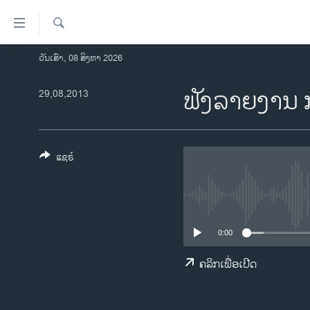
ລິ້ງ
ສຳຫລັບ
ເຂົ້າ
ຄົ້ນຫາ
ວັນເສົາ, 08 ສິງຫາ 2026
ໂຮມເພຈ
ຫາ
ລາວ
ຟັງລາຍງານ 
29,08,2013
ຂ້າມ
ຂ້າມ
ອາເມຣິກາ
ຂ້າມ
ການເລືອກຕັ້ງ ປະທານາທີບໍດີ ສະຫະລັດ
ໄປ
2024
ແຊຣ໌
ຫາ
ຂ່າວ​ຈີນ
ຊອກ
ຄົ້ນ
ໂລກ
ເອເຊຍ
0:00
ອິດສະຫຼະພາບດ້ານການຂ່າວ
ຄລິກເພື່ອເປີດ
ຊີວິດຊາວລາວ
ຊຸມຊົນຊາວລາວ