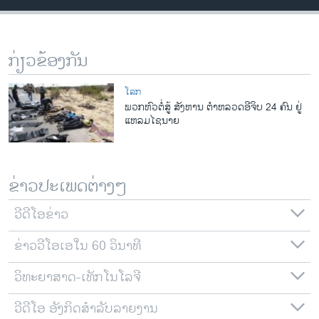
ວິທະຍາສາດ-ເທັກໂນໂລຈີ
ທຸລະກິດ
ກ່ຽວຂ້ອງກັນ
ພາສາອັງກິດ
ວີດີໂອ
ໂລກ
ພວກຫົວຕໍ່ສູ້ ສັງຫານ ຕໍາຫລວດອີຈິບ 24 ຄົນ ຢູ່
ສຽງ
ແຫລມໄຊນາຍ
ລາຍການກະຈາຍສຽງ
ຕິດຕາມພວກເຮົາ ທີ່
ລາຍງານ
ຂ່າວປະເພດຕ່າງໆ
ວີດີໂອຂ່າວ
ພາສາຕ່າງໆ
ຂ່າວວີໂອເອໃນ 60 ວິນາທີ
ວິທະຍາສາດ-ເທັກໂນໂລຈີ
ວີດີໂອ ອັງກິດສຳລັບລາຍງານ