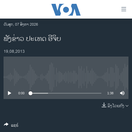
ລິ້ງ
ສຳຫລັບ
ເຂົ້າ
ວັນສຸກ, 07 ສິງຫາ 2026
ຫາ
ໂຮມເພຈ
ຟັງຂ່າວ ປະເທດ ອີຈິບ
ຂ້າມ
ລາວ
ຂ້າມ
19,08,2013
ອາເມຣິກາ
ຂ້າມ
ໄປ
ການເລືອກຕັ້ງ ປະທານາທີບໍດີ ສະຫະລັດ 2024
ຫາ
ຂ່າວ​ຈີນ
ຊອກ
No media source currently available
ຄົ້ນ
ໂລກ
ເອເຊຍ
0:00
1:38
ອິດສະຫຼະພາບດ້ານການຂ່າວ
ລິງໂດຍກົງ
ຊີວິດຊາວລາວ
ແຊຣ໌
ຊຸມຊົນຊາວລາວ