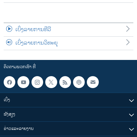
ເບິ່ງລາຍການທີວີ
ເບິ່ງລາຍການວິທະຍຸ
ຕິດຕາມພວກເຮົາ ທີ່
ເບິ່ງ
ຟັງສຽງ
ຂ່າວແລະລາຍງານ