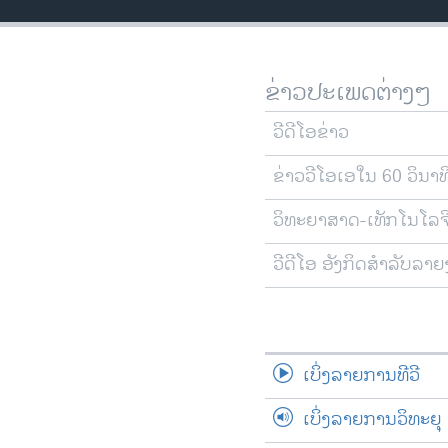
ວິທະຍາສາດ-ເທັກໂນໂລຈີ
ທຸລະກິດ
ຂ່າວປະເພດຕ່າງໆ
ພາສາອັງກິດ
ວີດີໂອ
ວີດີໂອຂ່າວ
ສຽງ
ຂ່າວວີໂອເອໃນ 60 ວິນາທ
ລາຍການກະຈາຍສຽງ
ວິທະຍາສາດ-ເທັກໂນໂລຈ
ລາຍງານ
ວີດີໂອ ອັງກິດສຳລັບລາ
ເບິ່ງລາຍການທີວີ
ເບິ່ງລາຍການວິທະຍຸ