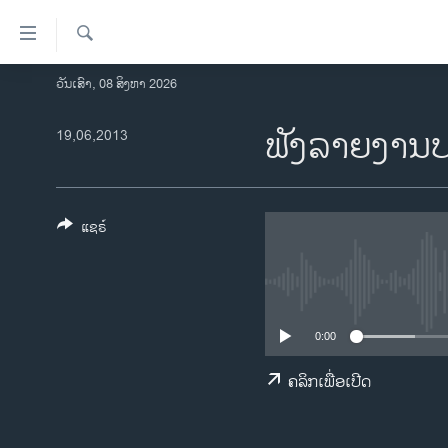
ລິ້ງ
ສຳຫລັບ
ເຂົ້າ
ຄົ້ນຫາ
ວັນເສົາ, 08 ສິງຫາ 2026
ໂຮມເພຈ
ຫາ
ລາວ
ຟັງລາຍງານປ
19,06,2013
ຂ້າມ
ຂ້າມ
ອາເມຣິກາ
ຂ້າມ
ການເລືອກຕັ້ງ ປະທານາທີບໍດີ ສະຫະລັດ
ໄປ
2024
ແຊຣ໌
ຫາ
ຂ່າວ​ຈີນ
ຊອກ
ຄົ້ນ
ໂລກ
ເອເຊຍ
0:00
ອິດສະຫຼະພາບດ້ານການຂ່າວ
ຄລິກເພື່ອເປີດ
ຊີວິດຊາວລາວ
ຊຸມຊົນຊາວລາວ