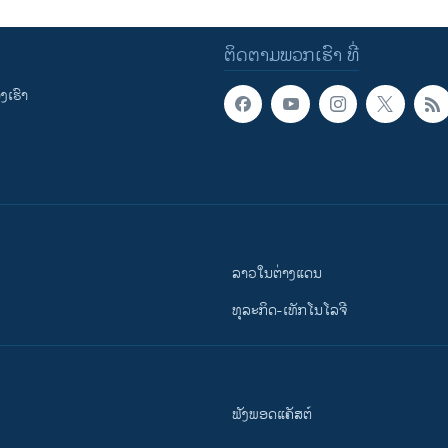
ຕິດຕາມພວກເຮົາ ທີ່
ເຮົາ
ລາວໃນຕ່າງແດນ
ທຸລະກິດ-ເທັກໂນໂລຈີ
ຟັງພອດແຄັສຕ໌