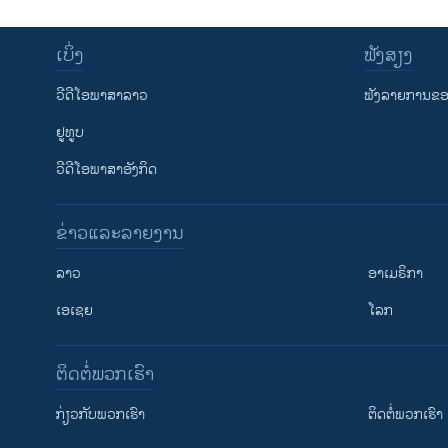
ເບິ່ງ
ຟັງສຽງ
ວີດີໂອພາສາລາວ
ຟັງລາຍການຂອງ
ຢູທູບ
ວີດີໂອພາສາອັງກິດ
ຂ່າວແລະລາຍງານ
ລາວ
ອາເມຣິກາ
ເອເຊຍ
ໂລກ
ຕິດຕໍ່ພວກເຮົາ
ກ່ຽວກັບພວກເຮົາ
ຕິດຕໍ່ພວກເຮົາ