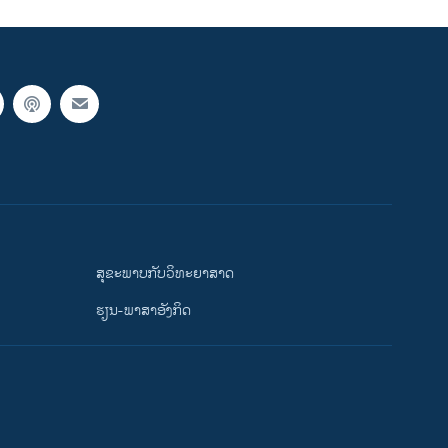
ສຸຂະພາບກັບວິທະຍາສາດ
ຮຽນ-ພາສາອັງກິດ