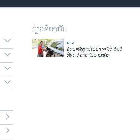
ກ່ຽວຂ້ອງກັນ
ລາວ
ລົດພະລັງງານໄຟຟ້າ ຈະໃຫ້ ຜົນດີ
ທີ່ສຸດ ຕໍ່ລາວ ໃນອະນາຄົດ