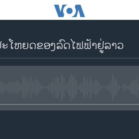
ະໂຫຍດຂອງລົດໄຟຟ້າຢູ່ລາວ
No media source currently availa