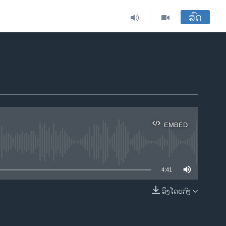
ສົດ
EMBED
ble
4:41
ລິງໂດຍກົງ
EMBED