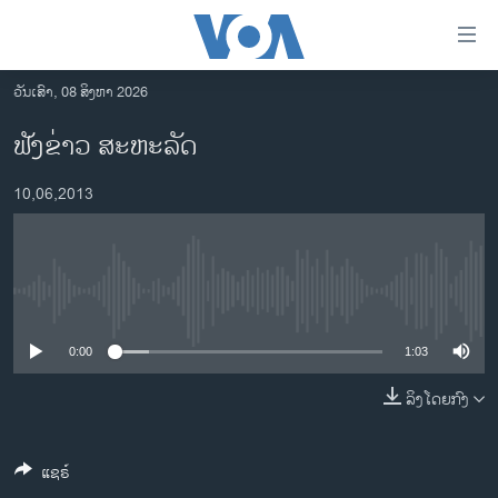
ລິ້ງ
ສຳຫລັບ
ເຂົ້າ
ວັນເສົາ, 08 ສິງຫາ 2026
ຫາ
ໂຮມເພຈ
ຟັງຂ່າວ ສະຫະລັດ
ຂ້າມ
ລາວ
ຂ້າມ
10,06,2013
ອາເມຣິກາ
ຂ້າມ
ໄປ
ການເລືອກຕັ້ງ ປະທານາທີບໍດີ ສະຫະລັດ 2024
ຫາ
ຂ່າວ​ຈີນ
ຊອກ
No media source currently available
ຄົ້ນ
ໂລກ
ເອເຊຍ
0:00
1:03
ອິດສະຫຼະພາບດ້ານການຂ່າວ
ລິງໂດຍກົງ
ຊີວິດຊາວລາວ
ແຊຣ໌
ຊຸມຊົນຊາວລາວ