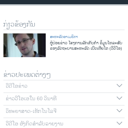
ວິທະຍາສາດ-ເທັກໂນໂລຈີ
ທຸລະກິດ
ກ່ຽວຂ້ອງກັນ
ພາສາອັງກິດ
ວີດີໂອ
ສະຫະລັດອາເມຣິກາ
ຜູ້ປ່ອຍຂ່າວ ໂຄງການລັກເກັບກໍາ ຂໍ້ມູນໂທລະສັບ
ສຽງ
ຂອງລັດຖະບານສະຫະລັດ ເປີດເຜີຍໂຕ (ວີດິໂອ)
ລາຍການກະຈາຍສຽງ
ຕິດຕາມພວກເຮົາ ທີ່
ລາຍງານ
ຂ່າວປະເພດຕ່າງໆ
ວີດີໂອຂ່າວ
ພາສາຕ່າງໆ
ຂ່າວວີໂອເອໃນ 60 ວິນາທີ
ວິທະຍາສາດ-ເທັກໂນໂລຈີ
ວີດີໂອ ອັງກິດສຳລັບລາຍງານ