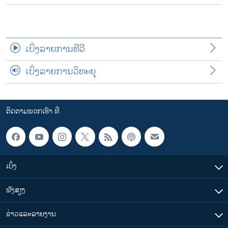
ເບິ່ງລາຍການທີວີ
ເບິ່ງລາຍການວິທະຍຸ
ຕິດຕາມພວກເຮົາ ທີ່
ເບິ່ງ
ຟັງສຽງ
ຂ່າວແລະລາຍງານ