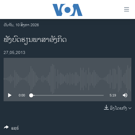
ລິ້ງ
ສຳຫລັບ
ເຂົ້າ
ວັນຈັນ, 10 ສິງຫາ 2026
ຫາ
ໂຮມເພຈ
ຟັງບົດຮຽນພາສາອັງກິດ
ຂ້າມ
ລາວ
ຂ້າມ
27,05,2013
ອາເມຣິກາ
ຂ້າມ
ໄປ
ການເລືອກຕັ້ງ ປະທານາທີບໍດີ ສະຫະລັດ 2024
ຫາ
ຂ່າວ​ຈີນ
ຊອກ
No media source currently available
ຄົ້ນ
ໂລກ
ເອເຊຍ
0:00
5:19
ອິດສະຫຼະພາບດ້ານການຂ່າວ
ລິງໂດຍກົງ
ຊີວິດຊາວລາວ
ແຊຣ໌
ຊຸມຊົນຊາວລາວ