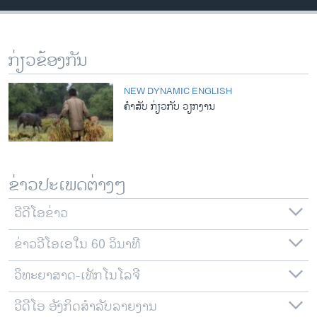
ວິທະຍາສາດ-ເທັກໂນໂລຈີ
ທຸລະກິດ
ກ່ຽວຂ້ອງກັນ
ພາສາອັງກິດ
ວີດີໂອ
NEW DYNAMIC ENGLISH
ຄຳສັບ ກ່ຽວກັບ ວຽກງານ
ສຽງ
ລາຍການກະຈາຍສຽງ
ຕິດຕາມພວກເຮົາ ທີ່
ລາຍງານ
ຂ່າວປະເພດຕ່າງໆ
ວີດີໂອຂ່າວ
ພາສາຕ່າງໆ
ຂ່າວວີໂອເອໃນ 60 ວິນາທີ
ວິທະຍາສາດ-ເທັກໂນໂລຈີ
ວີດີໂອ ອັງກິດສຳລັບລາຍງານ