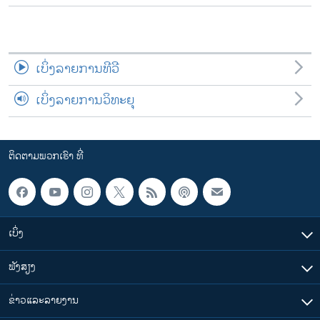
ເບິ່ງລາຍການທີວີ
ເບິ່ງລາຍການວິທະຍຸ
ຕິດຕາມພວກເຮົາ ທີ່
ເບິ່ງ
ຟັງສຽງ
ຂ່າວແລະລາຍງານ