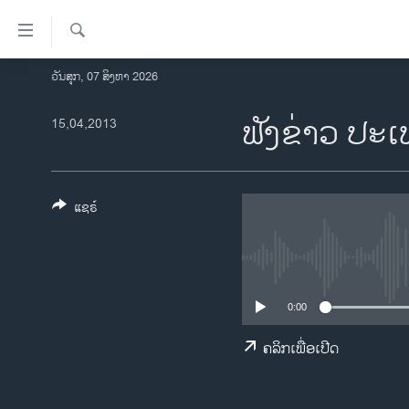
ລິ້ງ
ສຳຫລັບ
ເຂົ້າ
ຄົ້ນຫາ
ວັນສຸກ, 07 ສິງຫາ 2026
ໂຮມເພຈ
ຫາ
ລາວ
ຟັງຂ່າວ ປະ
15,04,2013
ຂ້າມ
ຂ້າມ
ອາເມຣິກາ
ຂ້າມ
ການເລືອກຕັ້ງ ປະທານາທີບໍດີ ສະຫະລັດ
ໄປ
2024
ແຊຣ໌
ຫາ
ຂ່າວ​ຈີນ
ຊອກ
ຄົ້ນ
ໂລກ
ເອເຊຍ
0:00
ອິດສະຫຼະພາບດ້ານການຂ່າວ
ຄລິກເພື່ອເປີດ
ຊີວິດຊາວລາວ
ຊຸມຊົນຊາວລາວ