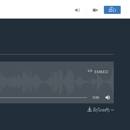
ສົດ
EMBED
ble
0:59
ລິງໂດຍກົງ
EMBED