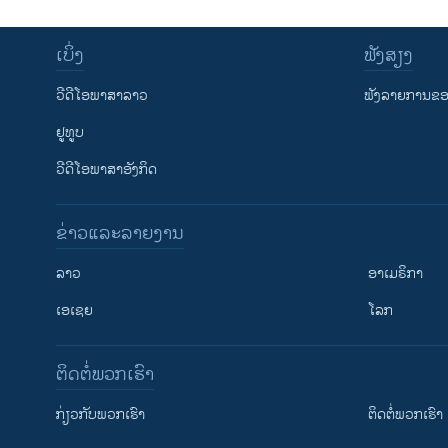
ເບິ່ງ
ຟັງສຽງ
ວີດີໂອພາສາລາວ
ຟັງລາຍການຂອງ
ຢູທູບ
ວີດີໂອພາສາອັງກິດ
ຂ່າວແລະລາຍງານ
ລາວ
ອາເມຣິກາ
ເອເຊຍ
ໂລກ
ຕິດຕໍ່ພວກເຮົາ
ກ່ຽວກັບພວກເຮົາ
ຕິດຕໍ່ພວກເຮົາ