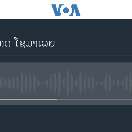
ເທດ ໂຊມາເລຍ
No media source currently availa