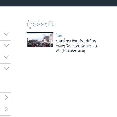
ກ່ຽວຂ້ອງກັນ
ໂລກ
ພວກກໍ່ການຮ້າຍ ໂຈມຕີເມືອງ
ຫລວງ ໂຊມາເລຍ ສັງຫານ 34
ຄົນ (ວີດິໂອ/ສະໄລດ໌)