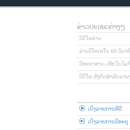
ວິທະຍາສາດ-ເທັກໂນໂລຈີ
ທຸລະກິດ
ຂ່າວປະເພດຕ່າງໆ
ພາສາອັງກິດ
ວີດີໂອ
ວີດີໂອຂ່າວ
ສຽງ
ຂ່າວວີໂອເອໃນ 60 ວິນາທ
ລາຍການກະຈາຍສຽງ
ວິທະຍາສາດ-ເທັກໂນໂລຈ
ລາຍງານ
ວີດີໂອ ອັງກິດສຳລັບລາ
ເບິ່ງລາຍການທີວີ
ເບິ່ງລາຍການວິທະຍຸ