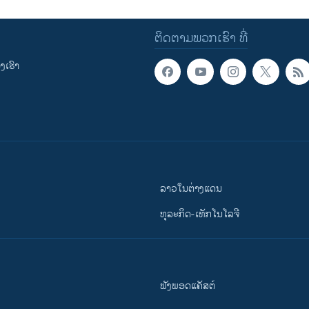
ຕິດຕາມພວກເຮົາ ທີ່
ເຮົາ
ລາວໃນຕ່າງແດນ
ທຸລະກິດ-ເທັກໂນໂລຈີ
ຟັງພອດແຄັສຕ໌