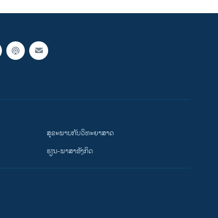
ສຸຂະພາບກັບວິທະຍາສາດ
ຮຽນ-ພາສາອັງກິດ