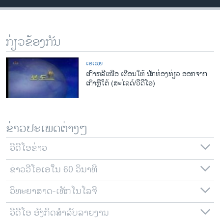
ວິທະຍາສາດ-ເທັກໂນໂລຈີ
ທຸລະກິດ
ກ່ຽວຂ້ອງກັນ
ພາສາອັງກິດ
ວີດີໂອ
ເອເຊຍ
ເກົາຫລີເໜືອ ເຕືອນໃຫ້ ນັກທ່ອງທ່ຽວ ອອກຈາກ
ສຽງ
ເກົາຫຼີໃຕ້ (ສະໄລດ໌/ວີດີໂອ)
ລາຍການກະຈາຍສຽງ
ຕິດຕາມພວກເຮົາ ທີ່
ລາຍງານ
ຂ່າວປະເພດຕ່າງໆ
ວີດີໂອຂ່າວ
ພາສາຕ່າງໆ
ຂ່າວວີໂອເອໃນ 60 ວິນາທີ
ວິທະຍາສາດ-ເທັກໂນໂລຈີ
ວີດີໂອ ອັງກິດສຳລັບລາຍງານ