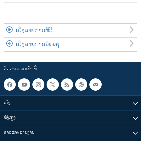
ເບິ່ງລາຍການທີວີ
ເບິ່ງລາຍການວິທະຍຸ
ຕິດຕາມພວກເຮົາ ທີ່
ເບິ່ງ
ຟັງສຽງ
ຂ່າວແລະລາຍງານ