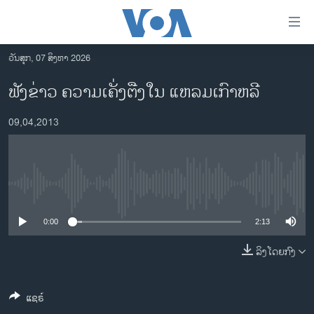
ລິ້ງ
ສຳຫລັບ
ເຂົ້າ
ວັນສຸກ, 07 ສິງຫາ 2026
ຫາ
ໂຮມເພຈ
ຟັງຂ່າວ ຄວາມເຄັ່ງຕືງໃນ ແຫລມເກົາຫລີ
ຂ້າມ
ລາວ
ຂ້າມ
09,04,2013
ອາເມຣິກາ
ຂ້າມ
ໄປ
ການເລືອກຕັ້ງ ປະທານາທີບໍດີ ສະຫະລັດ 2024
ຫາ
ຂ່າວ​ຈີນ
ຊອກ
No media source currently available
ຄົ້ນ
ໂລກ
ເອເຊຍ
0:00
2:13
ອິດສະຫຼະພາບດ້ານການຂ່າວ
ລິງໂດຍກົງ
ຊີວິດຊາວລາວ
ແຊຣ໌
ຊຸມຊົນຊາວລາວ