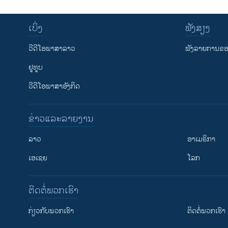
ເບິ່ງ
ຟັງສຽງ
ວີດີໂອພາສາລາວ
ຟັງລາຍການຂອງ
ຢູທູບ
ວີດີໂອພາສາອັງກິດ
ຂ່າວແລະລາຍງານ
ລາວ
ອາເມຣິກາ
ເອເຊຍ
ໂລກ
ຕິດຕໍ່ພວກເຮົາ
ກ່ຽວກັບພວກເຮົາ
ຕິດຕໍ່ພວກເຮົາ