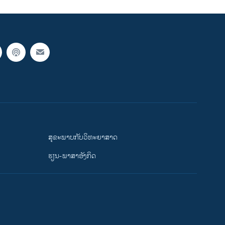
ສຸຂະພາບກັບວິທະຍາສາດ
ຮຽນ-ພາສາອັງກິດ