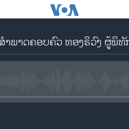
ສໍາພາດຄອບຄົວ ທອງຣິວົງ ຜູ້ພິທ
No media source currently availa