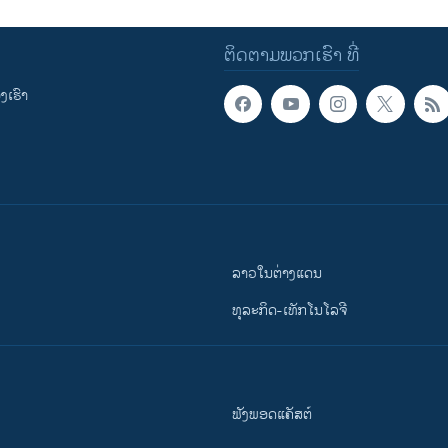
ຕິດຕາມພວກເຮົາ ທີ່
ເຮົາ
ລາວໃນຕ່າງແດນ
ທຸລະກິດ-ເທັກໂນໂລຈີ
ຟັງພອດແຄັສຕ໌