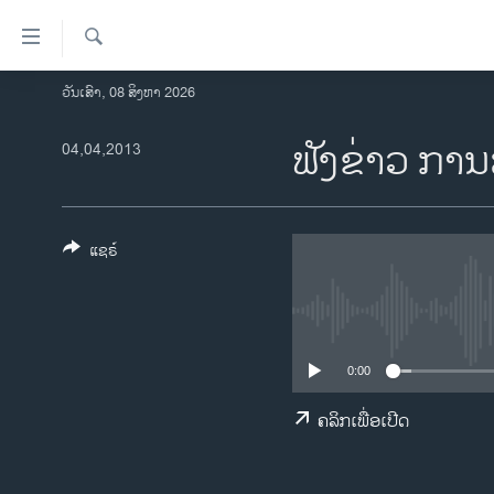
ລິ້ງ
ສຳຫລັບ
ເຂົ້າ
ຄົ້ນຫາ
ວັນເສົາ, 08 ສິງຫາ 2026
ໂຮມເພຈ
ຫາ
ລາວ
ຟັງຂ່າວ ການ
04,04,2013
ຂ້າມ
ຂ້າມ
ອາເມຣິກາ
ຂ້າມ
ການເລືອກຕັ້ງ ປະທານາທີບໍດີ ສະຫະລັດ
ໄປ
2024
ແຊຣ໌
ຫາ
ຂ່າວ​ຈີນ
ຊອກ
ຄົ້ນ
ໂລກ
ເອເຊຍ
0:00
ອິດສະຫຼະພາບດ້ານການຂ່າວ
ຄລິກເພື່ອເປີດ
ຊີວິດຊາວລາວ
ຊຸມຊົນຊາວລາວ