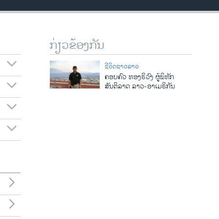
ກ່ຽວຂ້ອງກັນ
ຊີວິດຊາວລາວ
ຄອບຄົວ ທອງຣິວົງ ຜູ້ພິທັກ
ສັນຕິລາດ ລາວ-ອາເມຣິກັນ