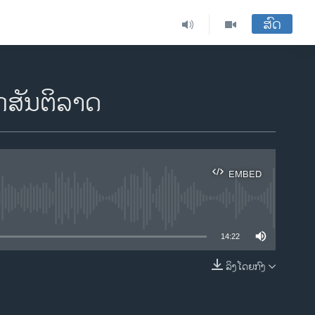
ສົດ
ັກສັນຕິລາດ
EMBED
ble
14:22
ລິງໂດຍກົງ
EMBED