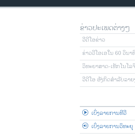
ວິທະຍາສາດ-ເທັກໂນໂລຈີ
ທຸລະກິດ
ຂ່າວປະເພດຕ່າງໆ
ພາສາອັງກິດ
ວີດີໂອ
ວີດີໂອຂ່າວ
ສຽງ
ຂ່າວວີໂອເອໃນ 60 ວິນາທ
ລາຍການກະຈາຍສຽງ
ວິທະຍາສາດ-ເທັກໂນໂລຈ
ລາຍງານ
ວີດີໂອ ອັງກິດສຳລັບລາ
ເບິ່ງລາຍການທີວີ
ເບິ່ງລາຍການວິທະຍຸ