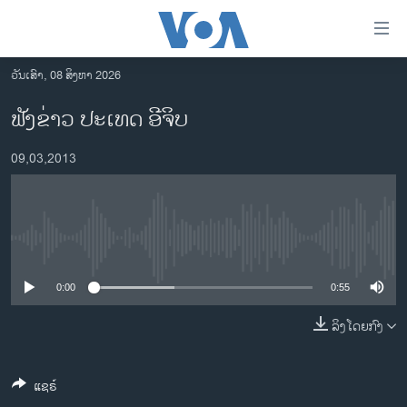
ລິ້ງ
ສຳຫລັບ
ເຂົ້າ
ວັນເສົາ, 08 ສິງຫາ 2026
ຫາ
ໂຮມເພຈ
ຟັງຂ່າວ ປະເທດ ອີຈິບ
ຂ້າມ
ລາວ
ຂ້າມ
09,03,2013
ອາເມຣິກາ
ຂ້າມ
ໄປ
ການເລືອກຕັ້ງ ປະທານາທີບໍດີ ສະຫະລັດ 2024
ຫາ
ຂ່າວ​ຈີນ
ຊອກ
No media source currently available
ຄົ້ນ
ໂລກ
ເອເຊຍ
0:00
0:55
ອິດສະຫຼະພາບດ້ານການຂ່າວ
ລິງໂດຍກົງ
ຊີວິດຊາວລາວ
ແຊຣ໌
ຊຸມຊົນຊາວລາວ