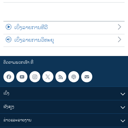
ເບິ່ງລາຍການທີວີ
ເບິ່ງລາຍການວິທະຍຸ
ຕິດຕາມພວກເຮົາ ທີ່
ເບິ່ງ
ຟັງສຽງ
ຂ່າວແລະລາຍງານ