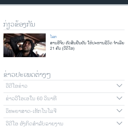
ວິທະຍາສາດ-ເທັກໂນໂລຈີ
ທຸລະກິດ
ກ່ຽວຂ້ອງກັນ
ພາສາອັງກິດ
ວີດີໂອ
ໂລກ
ສານອີຈິບ ຕັດສີນຢືນຢັນ ໃຫ້ປະຫານຊີວິດ ຈຳເລີຍ
ສຽງ
21 ຄົນ (ວີດິໂອ)
ລາຍການກະຈາຍສຽງ
ຕິດຕາມພວກເຮົາ ທີ່
ລາຍງານ
ຂ່າວປະເພດຕ່າງໆ
ວີດີໂອຂ່າວ
ພາສາຕ່າງໆ
ຂ່າວວີໂອເອໃນ 60 ວິນາທີ
ວິທະຍາສາດ-ເທັກໂນໂລຈີ
ວີດີໂອ ອັງກິດສຳລັບລາຍງານ