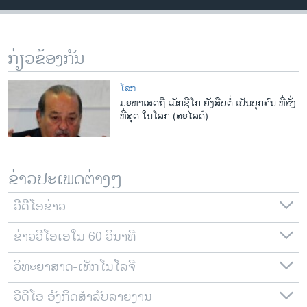
ວິທະຍາສາດ-ເທັກໂນໂລຈີ
ທຸລະກິດ
ກ່ຽວຂ້ອງກັນ
ພາສາອັງກິດ
ວີດີໂອ
ໂລກ
ມະຫາເສດຖີ ເມັກຊີໂກ ຍັງສືບຕໍ່ ເປັນບຸກຄົນ ທີ່ຮັ່ງ
ສຽງ
ທີ່ສຸດ ໃນໂລກ (ສະໄລດ໌)
ລາຍການກະຈາຍສຽງ
ຕິດຕາມພວກເຮົາ ທີ່
ລາຍງານ
ຂ່າວປະເພດຕ່າງໆ
ວີດີໂອຂ່າວ
ພາສາຕ່າງໆ
ຂ່າວວີໂອເອໃນ 60 ວິນາທີ
ວິທະຍາສາດ-ເທັກໂນໂລຈີ
ວີດີໂອ ອັງກິດສຳລັບລາຍງານ