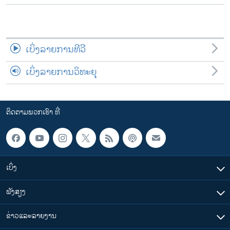
ເບິ່ງລາຍການທີວີ
ເບິ່ງລາຍການວິທະຍຸ
ຕິດຕາມພວກເຮົາ ທີ່
ເບິ່ງ
ຟັງສຽງ
ຂ່າວແລະລາຍງານ