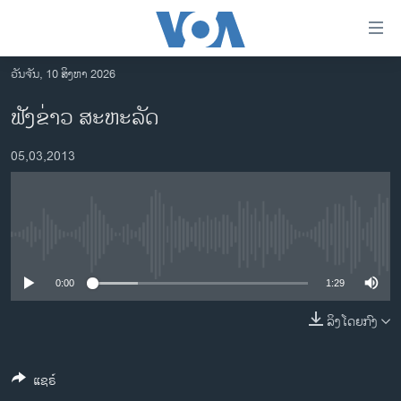
ລິ້ງ
ສຳຫລັບ
ເຂົ້າ
ວັນຈັນ, 10 ສິງຫາ 2026
ຫາ
ໂຮມເພຈ
ຟັງຂ່າວ ສະຫະລັດ
ຂ້າມ
ລາວ
ຂ້າມ
05,03,2013
ອາເມຣິກາ
ຂ້າມ
ໄປ
ການເລືອກຕັ້ງ ປະທານາທີບໍດີ ສະຫະລັດ 2024
ຫາ
ຂ່າວ​ຈີນ
ຊອກ
No media source currently available
ຄົ້ນ
ໂລກ
ເອເຊຍ
0:00
1:29
ອິດສະຫຼະພາບດ້ານການຂ່າວ
ລິງໂດຍກົງ
ຊີວິດຊາວລາວ
ແຊຣ໌
ຊຸມຊົນຊາວລາວ