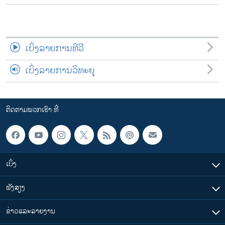
ເບິ່ງລາຍການທີວີ
ເບິ່ງລາຍການວິທະຍຸ
ຕິດຕາມພວກເຮົາ ທີ່
ເບິ່ງ
ຟັງສຽງ
ຂ່າວແລະລາຍງານ