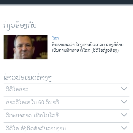
ວິທະຍາສາດ-ເທັກໂນໂລຈີ
ທຸລະກິດ
ກ່ຽວຂ້ອງກັນ
ພາສາອັງກິດ
ວີດີໂອ
ໂລກ
ອິສຣາແອລວ່າ ໂຄງການນິວເຄລຍ ຂອງອີຣ່ານ
ສຽງ
ເປັນການທ້າທາຍ ຕໍ່ໂລກ (ວີດິໂອກ່ຽວຂ້ອງ)
ລາຍການກະຈາຍສຽງ
ຕິດຕາມພວກເຮົາ ທີ່
ລາຍງານ
ຂ່າວປະເພດຕ່າງໆ
ວີດີໂອຂ່າວ
ພາສາຕ່າງໆ
ຂ່າວວີໂອເອໃນ 60 ວິນາທີ
ວິທະຍາສາດ-ເທັກໂນໂລຈີ
ວີດີໂອ ອັງກິດສຳລັບລາຍງານ