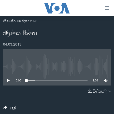
ລິ້ງ
ສຳຫລັບ
ເຂົ້າ
ວັນພະຫັດ, 06 ສິງຫາ 2026
ຫາ
ໂຮມເພຈ
ຟັງຂ່າວ ອີຣ່ານ
ຂ້າມ
ລາວ
ຂ້າມ
04,03,2013
ອາເມຣິກາ
ຂ້າມ
ໄປ
ການເລືອກຕັ້ງ ປະທານາທີບໍດີ ສະຫະລັດ 2024
ຫາ
ຂ່າວ​ຈີນ
ຊອກ
No media source currently available
ຄົ້ນ
ໂລກ
ເອເຊຍ
0:00
1:08
ອິດສະຫຼະພາບດ້ານການຂ່າວ
ລິງໂດຍກົງ
ຊີວິດຊາວລາວ
ແຊຣ໌
ຊຸມຊົນຊາວລາວ