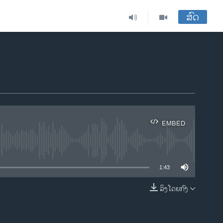
ສົດ
EMBED
ble
1:43
ລິງໂດຍກົງ
EMBED