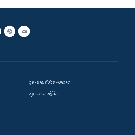
ສຸຂະພາບກັບວິທະຍາສາດ
ຮຽນ-ພາສາອັງກິດ