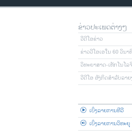
ວິທະຍາສາດ-ເທັກໂນໂລຈີ
ທຸລະກິດ
ຂ່າວປະເພດຕ່າງໆ
ພາສາອັງກິດ
ວີດີໂອ
ວີດີໂອຂ່າວ
ສຽງ
ຂ່າວວີໂອເອໃນ 60 ວິນາທ
ລາຍການກະຈາຍສຽງ
ວິທະຍາສາດ-ເທັກໂນໂລຈ
ລາຍງານ
ວີດີໂອ ອັງກິດສຳລັບລາ
ເບິ່ງລາຍການທີວີ
ເບິ່ງລາຍການວິທະຍຸ