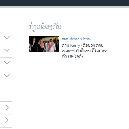
ກ່ຽວຂ້ອງກັນ
ສະຫະລັດອາເມຣິກາ
ທ່ານ Kerry ເຕືອນວ່າ ການ
ເຈລະຈາ ກັບອີຣ່ານ ມີໄລຍະຈໍາ
ກັດ (ສະໄລດ໌)