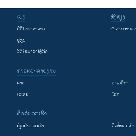
ເບິ່ງ
ຟັງສຽງ
ວີດີໂອພາສາລາວ
ຟັງລາຍການຂອງ
ຢູທູບ
ວີດີໂອພາສາອັງກິດ
ຂ່າວແລະລາຍງານ
ລາວ
ອາເມຣິກາ
ເອເຊຍ
ໂລກ
ຕິດຕໍ່ພວກເຮົາ
ກ່ຽວກັບພວກເຮົາ
ຕິດຕໍ່ພວກເຮົາ