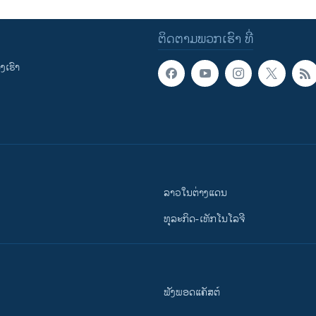
ຕິດຕາມພວກເຮົາ ທີ່
ເຮົາ
ລາວໃນຕ່າງແດນ
ທຸລະກິດ-ເທັກໂນໂລຈີ
ຟັງພອດແຄັສຕ໌