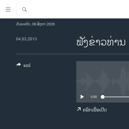
ລິ້ງ
ສຳຫລັບ
ເຂົ້າ
ຄົ້ນຫາ
ວັນພະຫັດ, 06 ສິງຫາ 2026
ໂຮມເພຈ
ຫາ
ລາວ
ຟັງຂ່າວທ່ານ 
04,03,2013
ຂ້າມ
ຂ້າມ
ອາເມຣິກາ
ຂ້າມ
ການເລືອກຕັ້ງ ປະທານາທີບໍດີ ສະຫະລັດ
ໄປ
2024
ແຊຣ໌
ຫາ
ຂ່າວ​ຈີນ
ຊອກ
ຄົ້ນ
ໂລກ
ເອເຊຍ
0:00
ອິດສະຫຼະພາບດ້ານການຂ່າວ
ຄລິກເພື່ອເປີດ
ຊີວິດຊາວລາວ
ຊຸມຊົນຊາວລາວ