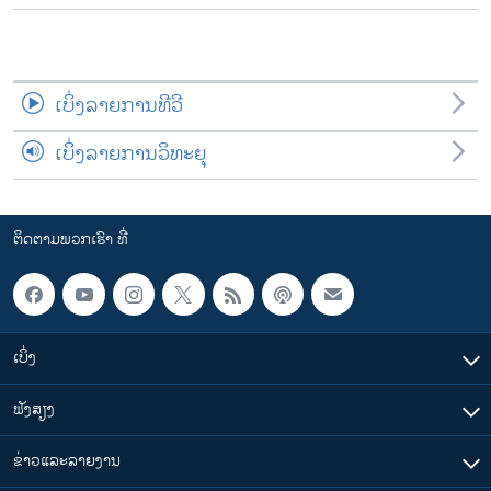
ເບິ່ງລາຍການທີວີ
ເບິ່ງລາຍການວິທະຍຸ
ຕິດຕາມພວກເຮົາ ທີ່
ເບິ່ງ
ຟັງສຽງ
ຂ່າວແລະລາຍງານ