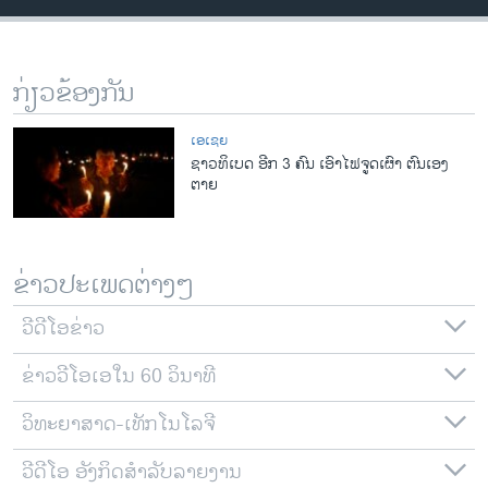
ວິທະຍາສາດ-ເທັກໂນໂລຈີ
ທຸລະກິດ
ກ່ຽວຂ້ອງກັນ
ພາສາອັງກິດ
ວີດີໂອ
ເອເຊຍ
ຊາວທິເບດ ອີກ 3 ຄົນ ເອົາໄຟຈູດເຜົາ ຕົນເອງ
ສຽງ
ຕາຍ
ລາຍການກະຈາຍສຽງ
ຕິດຕາມພວກເຮົາ ທີ່
ລາຍງານ
ຂ່າວປະເພດຕ່າງໆ
ວີດີໂອຂ່າວ
ພາສາຕ່າງໆ
ຂ່າວວີໂອເອໃນ 60 ວິນາທີ
ວິທະຍາສາດ-ເທັກໂນໂລຈີ
ວີດີໂອ ອັງກິດສຳລັບລາຍງານ