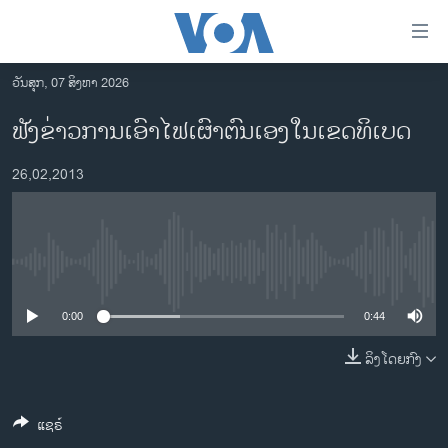
ລິ້ງ
ສຳຫລັບ
ເຂົ້າ
ວັນສຸກ, 07 ສິງຫາ 2026
ຫາ
ໂຮມເພຈ
ຟັງຂ່າວການເອົາໄຟເຜົາຕົນເອງໃນເຂດທິເບດ
ຂ້າມ
ລາວ
ຂ້າມ
26,02,2013
ອາເມຣິກາ
ຂ້າມ
ໄປ
ການເລືອກຕັ້ງ ປະທານາທີບໍດີ ສະຫະລັດ 2024
ຫາ
ຂ່າວ​ຈີນ
ຊອກ
No media source currently available
ຄົ້ນ
ໂລກ
ເອເຊຍ
0:00
0:44
ອິດສະຫຼະພາບດ້ານການຂ່າວ
ລິງໂດຍກົງ
ຊີວິດຊາວລາວ
ແຊຣ໌
ຊຸມຊົນຊາວລາວ