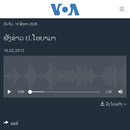
ລິ້ງ
ສຳຫລັບ
ເຂົ້າ
ວັນຈັນ, 10 ສິງຫາ 2026
ຫາ
ໂຮມເພຈ
ຟັງຂ່າວ ປ.ໂອບາມາ
ຂ້າມ
ລາວ
ຂ້າມ
16,02,2013
ອາເມຣິກາ
ຂ້າມ
ໄປ
ການເລືອກຕັ້ງ ປະທານາທີບໍດີ ສະຫະລັດ 2024
ຫາ
ຂ່າວ​ຈີນ
ຊອກ
No media source currently available
ຄົ້ນ
ໂລກ
ເອເຊຍ
0:00
1:22
ອິດສະຫຼະພາບດ້ານການຂ່າວ
ລິງໂດຍກົງ
ຊີວິດຊາວລາວ
ແຊຣ໌
ຊຸມຊົນຊາວລາວ