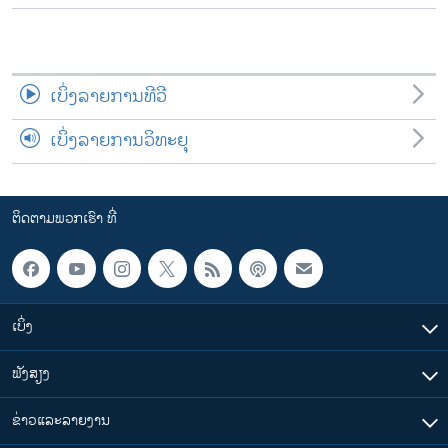
ເບິ່ງລາຍການທີວີ
ເບິ່ງລາຍການວິທະຍຸ
ຕິດຕາມພວກເຮົາ ທີ່
ເບິ່ງ
ຟັງສຽງ
ຂ່າວແລະລາຍງານ