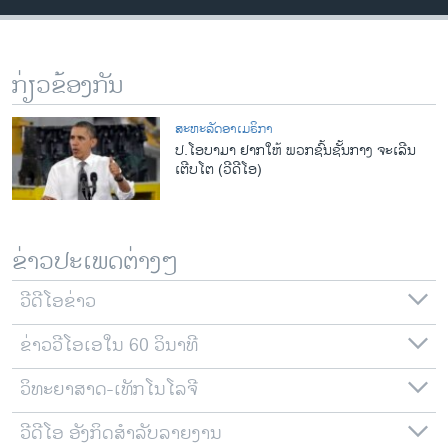
ວິທະຍາສາດ-ເທັກໂນໂລຈີ
ທຸລະກິດ
ກ່ຽວຂ້ອງກັນ
ພາສາອັງກິດ
ວີດີໂອ
ສະຫະລັດອາເມຣິກາ
ປ.ໂອບາມາ ຢາກໃຫ້ ພວກຊົ້ນຊັ້ນກາງ ຈະເລີນ
ສຽງ
ເຕີບໂຕ (ວີດີໂອ)
ລາຍການກະຈາຍສຽງ
ຕິດຕາມພວກເຮົາ ທີ່
ລາຍງານ
ຂ່າວປະເພດຕ່າງໆ
ວີດີໂອຂ່າວ
ພາສາຕ່າງໆ
ຂ່າວວີໂອເອໃນ 60 ວິນາທີ
ວິທະຍາສາດ-ເທັກໂນໂລຈີ
ວີດີໂອ ອັງກິດສຳລັບລາຍງານ