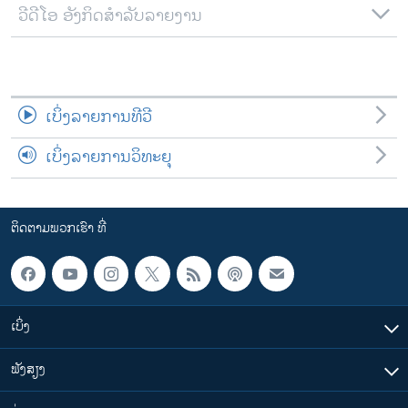
ວີດີໂອ ອັງກິດສຳລັບລາຍງານ
ເບິ່ງລາຍການທີວີ
ເບິ່ງລາຍການວິທະຍຸ
ຕິດຕາມພວກເຮົາ ທີ່
ເບິ່ງ
ຟັງສຽງ