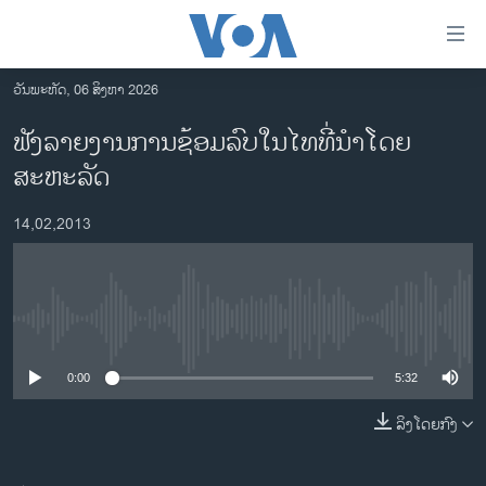
ລິ້ງ
ສຳຫລັບ
ເຂົ້າ
ວັນພະຫັດ, 06 ສິງຫາ 2026
ຫາ
ໂຮມເພຈ
ຟັງລາຍງານການຊ້ອມລົບໃນໄທທີ່ນໍາໂດຍ
ຂ້າມ
ລາວ
ສະຫະລັດ
ຂ້າມ
ອາເມຣິກາ
ຂ້າມ
14,02,2013
ໄປ
ການເລືອກຕັ້ງ ປະທານາທີບໍດີ ສະຫະລັດ 2024
ຫາ
ຂ່າວ​ຈີນ
ຊອກ
ຄົ້ນ
ໂລກ
No media source currently available
ເອເຊຍ
0:00
5:32
ອິດສະຫຼະພາບດ້ານການຂ່າວ
ຊີວິດຊາວລາວ
ລິງໂດຍກົງ
ຊຸມຊົນຊາວລາວ