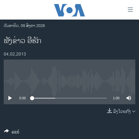
ລິ້ງ
ສຳຫລັບ
ເຂົ້າ
ວັນອາທິດ, 09 ສິງຫາ 2026
ຫາ
ໂຮມເພຈ
ຟັງຂ່າວ ອີຣັກ
ຂ້າມ
ລາວ
ຂ້າມ
04,02,2013
ອາເມຣິກາ
ຂ້າມ
ໄປ
ການເລືອກຕັ້ງ ປະທານາທີບໍດີ ສະຫະລັດ 2024
ຫາ
ຂ່າວ​ຈີນ
ຊອກ
No media source currently available
ຄົ້ນ
ໂລກ
ເອເຊຍ
0:00
1:00
ອິດສະຫຼະພາບດ້ານການຂ່າວ
ລິງໂດຍກົງ
ຊີວິດຊາວລາວ
ແຊຣ໌
ຊຸມຊົນຊາວລາວ