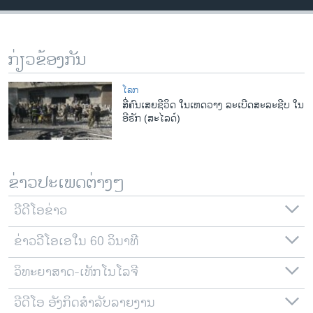
ວິທະຍາສາດ-ເທັກໂນໂລຈີ
ທຸລະກິດ
ກ່ຽວຂ້ອງກັນ
ພາສາອັງກິດ
ວີດີໂອ
ໂລກ
ສີ່​ຄົນ​ເສຍ​ຊີວິດ ໃນເຫດ​ວາງ​ ລະ​ເບີດສະລະ​ຊີບ​ ໃນ
ສຽງ
ອີຣັກ (ສະໄລດ໌)
ລາຍການກະຈາຍສຽງ
ຕິດຕາມພວກເຮົາ ທີ່
ລາຍງານ
ຂ່າວປະເພດຕ່າງໆ
ວີດີໂອຂ່າວ
ພາສາຕ່າງໆ
ຂ່າວວີໂອເອໃນ 60 ວິນາທີ
ວິທະຍາສາດ-ເທັກໂນໂລຈີ
ວີດີໂອ ອັງກິດສຳລັບລາຍງານ