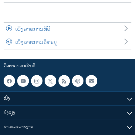
ເບິ່ງລາຍການທີວີ
ເບິ່ງລາຍການວິທະຍຸ
ຕິດຕາມພວກເຮົາ ທີ່
ເບິ່ງ
ຟັງສຽງ
ຂ່າວແລະລາຍງານ