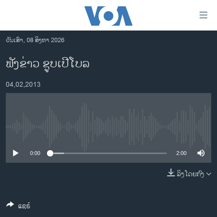
ລິ້ງ
ສຳຫລັບ
ເຂົ້າ
ວັນເສົາ, 08 ສິງຫາ 2026
ຫາ
ໂຮມເພຈ
ຟັງຂ່າວ ຊູບເປີໂບລ
ຂ້າມ
ລາວ
ຂ້າມ
04,02,2013
ອາເມຣິກາ
ຂ້າມ
ໄປ
ການເລືອກຕັ້ງ ປະທານາທີບໍດີ ສະຫະລັດ 2024
ຫາ
ຂ່າວ​ຈີນ
ຊອກ
No media source currently available
ຄົ້ນ
ໂລກ
ເອເຊຍ
0:00
2:00
ອິດສະຫຼະພາບດ້ານການຂ່າວ
ລິງໂດຍກົງ
ຊີວິດຊາວລາວ
ແຊຣ໌
ຊຸມຊົນຊາວລາວ