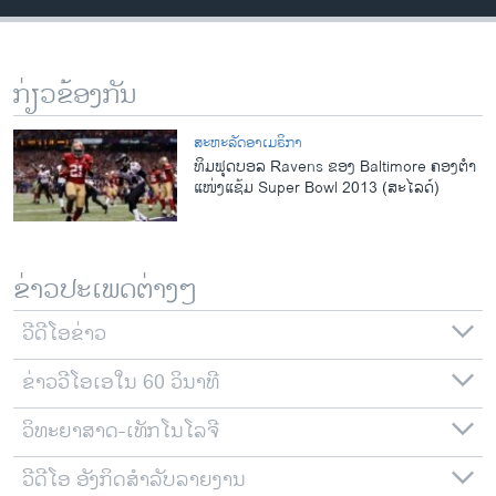
ວິທະຍາສາດ-ເທັກໂນໂລຈີ
ທຸລະກິດ
ກ່ຽວຂ້ອງກັນ
ພາສາອັງກິດ
ວີດີໂອ
ສະຫະລັດອາເມຣິກາ
ທິມຟຸດບອລ Ravens ຂອງ Baltimore ຄອງຕໍາ
ສຽງ
ແໜ່ງແຊ້ມ Super Bowl 2013 (ສະໄລດ໌)
ລາຍການກະຈາຍສຽງ
ຕິດຕາມພວກເຮົາ ທີ່
ລາຍງານ
ຂ່າວປະເພດຕ່າງໆ
ວີດີໂອຂ່າວ
ພາສາຕ່າງໆ
ຂ່າວວີໂອເອໃນ 60 ວິນາທີ
ວິທະຍາສາດ-ເທັກໂນໂລຈີ
ວີດີໂອ ອັງກິດສຳລັບລາຍງານ