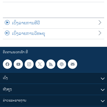
ເບິ່ງລາຍການທີວີ
ເບິ່ງລາຍການວິທະຍຸ
ຕິດຕາມພວກເຮົາ ທີ່
ເບິ່ງ
ຟັງສຽງ
ຂ່າວແລະລາຍງານ