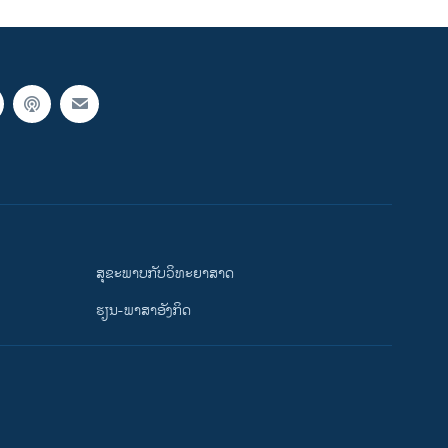
ສຸຂະພາບກັບວິທະຍາສາດ
ຮຽນ-ພາສາອັງກິດ