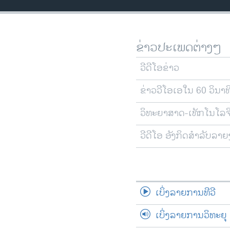
ວິທະຍາສາດ-ເທັກໂນໂລຈີ
ທຸລະກິດ
ຂ່າວປະເພດຕ່າງໆ
ພາສາອັງກິດ
ວີດີໂອ
ວີດີໂອຂ່າວ
ສຽງ
ຂ່າວວີໂອເອໃນ 60 ວິນາທ
ລາຍການກະຈາຍສຽງ
ວິທະຍາສາດ-ເທັກໂນໂລຈ
ລາຍງານ
ວີດີໂອ ອັງກິດສຳລັບລາ
ເບິ່ງລາຍການທີວີ
ເບິ່ງລາຍການວິທະຍຸ