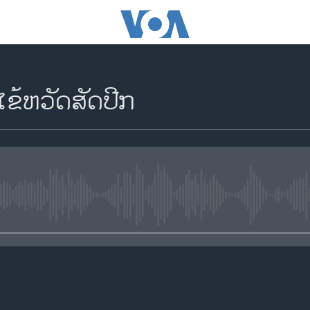
ຂ້ຫວັດສັດປີກ
No media source currently availa