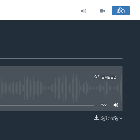
ສົດ
EMBED
ble
7:22
ລິງໂດຍກົງ
EMBED