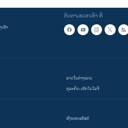
ຕິດຕາມພວກເຮົາ ທີ່
ເຮົາ
ລາວໃນຕ່າງແດນ
ທຸລະກິດ-ເທັກໂນໂລຈີ
ຟັງພອດແຄັສຕ໌