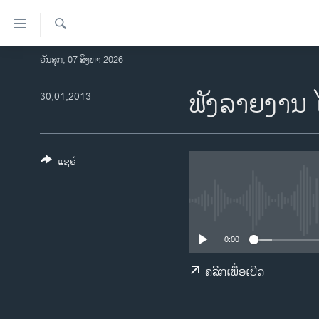
ລິ້ງ
ສຳຫລັບ
ເຂົ້າ
ຄົ້ນຫາ
ວັນສຸກ, 07 ສິງຫາ 2026
ໂຮມເພຈ
ຫາ
ລາວ
ຟັງລາຍງານ ໄ
30,01,2013
ຂ້າມ
ຂ້າມ
ອາເມຣິກາ
ຂ້າມ
ການເລືອກຕັ້ງ ປະທານາທີບໍດີ ສະຫະລັດ
ໄປ
2024
ແຊຣ໌
ຫາ
ຂ່າວ​ຈີນ
ຊອກ
ຄົ້ນ
ໂລກ
ເອເຊຍ
0:00
ອິດສະຫຼະພາບດ້ານການຂ່າວ
ຄລິກເພື່ອເປີດ
ຊີວິດຊາວລາວ
ຊຸມຊົນຊາວລາວ