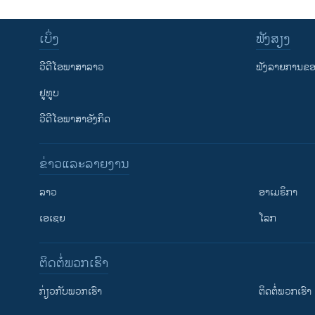
ເບິ່ງ
ຟັງສຽງ
ວີດີໂອພາສາລາວ
ຟັງລາຍການຂອງ
ຢູທູບ
ວີດີໂອພາສາອັງກິດ
ຂ່າວແລະລາຍງານ
ລາວ
ອາເມຣິກາ
ເອເຊຍ
ໂລກ
ຕິດຕໍ່ພວກເຮົາ
ກ່ຽວກັບພວກເຮົາ
ຕິດຕໍ່ພວກເຮົາ