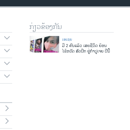
ກ່ຽວຂ້ອງກັນ
ເອເຊຍ
ມີ 2 ຄົນແລ້ວ ເສຍຊີວິດ ຍ້ອນ
ໄຂ້ຫວັດ ສັດປີກ ຢູ່ກຳປູເຈຍ ປີນີ້