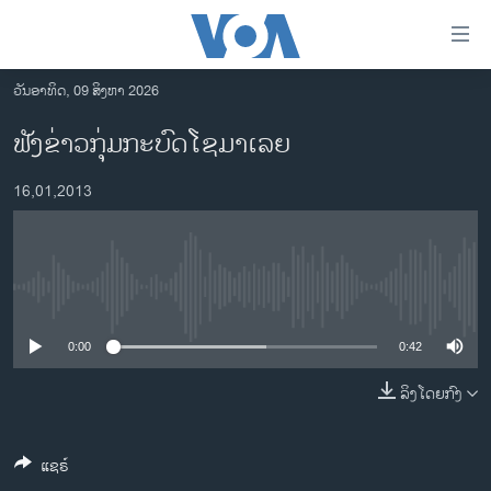
ລິ້ງ
ສຳຫລັບ
ເຂົ້າ
ວັນອາທິດ, 09 ສິງຫາ 2026
ຫາ
ໂຮມເພຈ
ຟັງຂ່າວກຸ່ມກະບົດໂຊມາເລຍ
ຂ້າມ
ລາວ
ຂ້າມ
16,01,2013
ອາເມຣິກາ
ຂ້າມ
ໄປ
ການເລືອກຕັ້ງ ປະທານາທີບໍດີ ສະຫະລັດ 2024
ຫາ
ຂ່າວ​ຈີນ
ຊອກ
No media source currently available
ຄົ້ນ
ໂລກ
ເອເຊຍ
0:00
0:42
ອິດສະຫຼະພາບດ້ານການຂ່າວ
ລິງໂດຍກົງ
ຊີວິດຊາວລາວ
ແຊຣ໌
ຊຸມຊົນຊາວລາວ