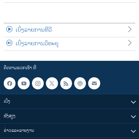
ເບິ່ງລາຍການທີວີ
ເບິ່ງລາຍການວິທະຍຸ
ຕິດຕາມພວກເຮົາ ທີ່
ເບິ່ງ
ຟັງສຽງ
ຂ່າວແລະລາຍງານ