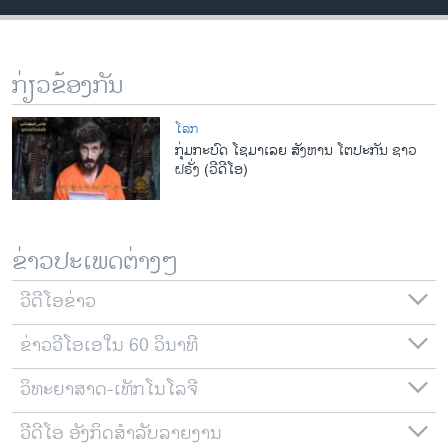
ວິທະຍາສາດ-ເທັກໂນໂລຈີ
ທຸລະກິດ
ກ່ຽວຂ້ອງກັນ
ພາສາອັງກິດ
ວີດີໂອ
ໂລກ
ກຸ່ມກະບົດ ໂຊມາເລຍ ສັງຫານ ໂຕປະກັນ ຊາວ
ສຽງ
ຝຣັ່ງ (ວີດີໂອ)
ລາຍການກະຈາຍສຽງ
ຕິດຕາມພວກເຮົາ ທີ່
ລາຍງານ
ຂ່າວປະເພດຕ່າງໆ
ວີດີໂອຂ່າວ
ພາສາຕ່າງໆ
ຂ່າວວີໂອເອໃນ 60 ວິນາທີ
ວິທະຍາສາດ-ເທັກໂນໂລຈີ
ວີດີໂອ ອັງກິດສຳລັບລາຍງານ