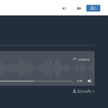
ສົດ
EMBED
ble
0:30
ລິງໂດຍກົງ
EMBED