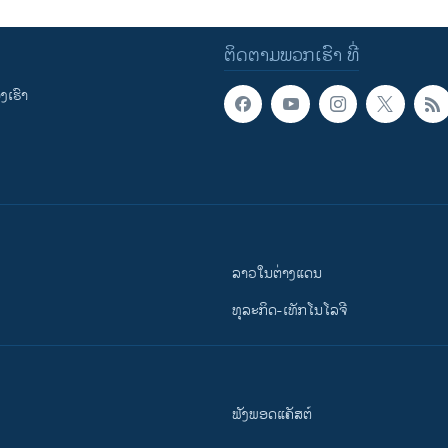
ຕິດຕາມພວກເຮົາ ທີ່
ເຮົາ
ລາວໃນຕ່າງແດນ
ທຸລະກິດ-ເທັກໂນໂລຈີ
ຟັງພອດແຄັສຕ໌