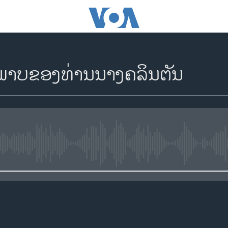
ະພາບຂອງທ່ານນາງຄລິນຕັນ
No media source currently availa