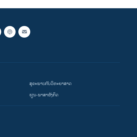
ສຸຂະພາບກັບວິທະຍາສາດ
ຮຽນ-ພາສາອັງກິດ