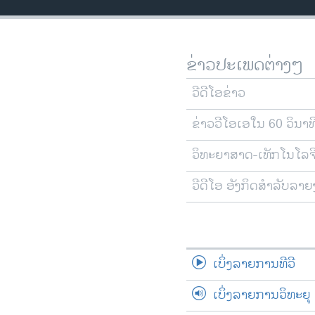
ວິທະຍາສາດ-ເທັກໂນໂລຈີ
ທຸລະກິດ
ຂ່າວປະເພດຕ່າງໆ
ພາສາອັງກິດ
ວີດີໂອ
ວີດີໂອຂ່າວ
ສຽງ
ຂ່າວວີໂອເອໃນ 60 ວິນາທ
ລາຍການກະຈາຍສຽງ
ວິທະຍາສາດ-ເທັກໂນໂລຈ
ລາຍງານ
ວີດີໂອ ອັງກິດສຳລັບລາ
ເບິ່ງລາຍການທີວີ
ເບິ່ງລາຍການວິທະຍຸ