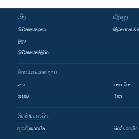
ເບິ່ງ
ຟັງສຽງ
ວີດີໂອພາສາລາວ
ຟັງລາຍການຂອງ
ຢູທູບ
ວີດີໂອພາສາອັງກິດ
ຂ່າວແລະລາຍງານ
ລາວ
ອາເມຣິກາ
ເອເຊຍ
ໂລກ
ຕິດຕໍ່ພວກເຮົາ
ກ່ຽວກັບພວກເຮົາ
ຕິດຕໍ່ພວກເຮົາ