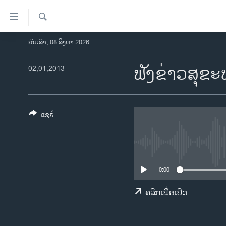
ລິ້ງ
ສຳຫລັບ
ເຂົ້າ
ຄົ້ນຫາ
ວັນເສົາ, 08 ສິງຫາ 2026
ໂຮມເພຈ
ຫາ
ລາວ
ຟັງຂ່າວສຸຂ
02,01,2013
ຂ້າມ
ຂ້າມ
ອາເມຣິກາ
ຂ້າມ
ການເລືອກຕັ້ງ ປະທານາທີບໍດີ ສະຫະລັດ
ໄປ
2024
ແຊຣ໌
ຫາ
ຂ່າວ​ຈີນ
ຊອກ
ຄົ້ນ
ໂລກ
ເອເຊຍ
0:00
ອິດສະຫຼະພາບດ້ານການຂ່າວ
ຄລິກເພື່ອເປີດ
ຊີວິດຊາວລາວ
ຊຸມຊົນຊາວລາວ