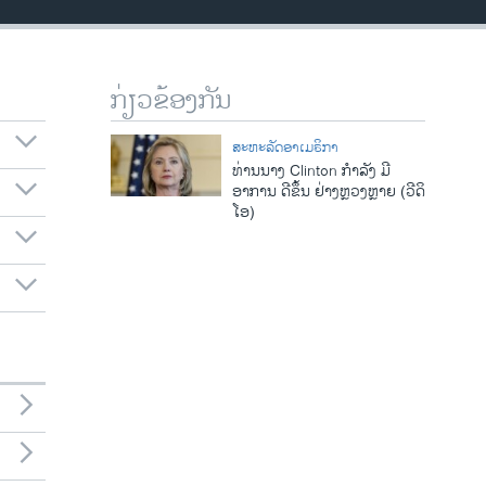
ກ່ຽວຂ້ອງກັນ
ສະຫະລັດອາເມຣິກາ
ທ່ານນາງ Clinton ກໍາລັງ ມີ
ອາການ ດີຂຶ້ນ ຢ່າງຫຼວງຫຼາຍ (ວີດິ
ໂອ)