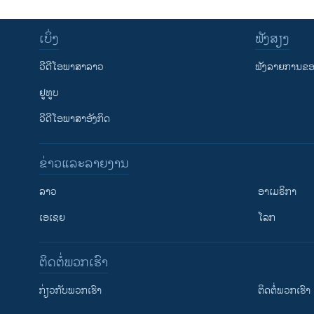
ເບິ່ງ
ຟັງສຽງ
ວີດີໂອພາສາລາວ
ຟັງລາຍການຂອງ
ຢູທູບ
ວີດີໂອພາສາອັງກິດ
ຂ່າວແລະລາຍງານ
ລາວ
ອາເມຣິກາ
ເອເຊຍ
ໂລກ
ຕິດຕໍ່ພວກເຮົາ
ກ່ຽວກັບພວກເຮົາ
ຕິດຕໍ່ພວກເຮົາ