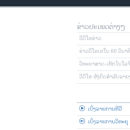
ວິທະຍາສາດ-ເທັກໂນໂລຈີ
ທຸລະກິດ
ຂ່າວປະເພດຕ່າງໆ
ພາສາອັງກິດ
ວີດີໂອ
ວີດີໂອຂ່າວ
ສຽງ
ຂ່າວວີໂອເອໃນ 60 ວິນາທ
ລາຍການກະຈາຍສຽງ
ວິທະຍາສາດ-ເທັກໂນໂລຈ
ລາຍງານ
ວີດີໂອ ອັງກິດສຳລັບລາ
ເບິ່ງລາຍການທີວີ
ເບິ່ງລາຍການວິທະຍຸ