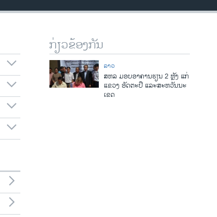
ກ່ຽວຂ້ອງກັນ
ລາວ
ສຫລ ມອບອາຄານຮຽນ 2 ຫຼັງ ແກ່
ແຂວງ ອັດຕະປື ແລະສະຫວັນນະ
ເຂດ