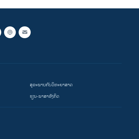
ສຸຂະພາບກັບວິທະຍາສາດ
ຮຽນ-ພາສາອັງກິດ