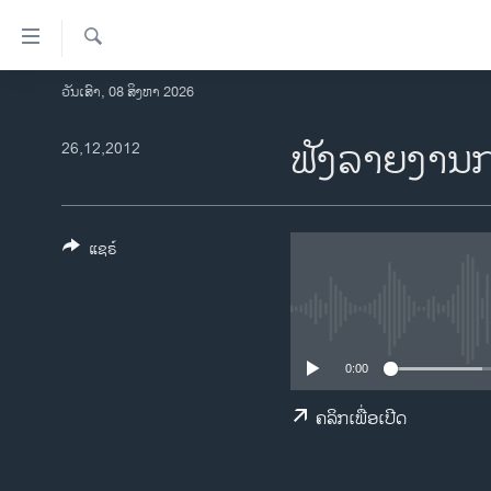
ລິ້ງ
ສຳຫລັບ
ເຂົ້າ
ຄົ້ນຫາ
ວັນເສົາ, 08 ສິງຫາ 2026
ໂຮມເພຈ
ຫາ
ລາວ
ຟັງລາຍງານກ
26,12,2012
ຂ້າມ
ຂ້າມ
ອາເມຣິກາ
ຂ້າມ
ການເລືອກຕັ້ງ ປະທານາທີບໍດີ ສະຫະລັດ
ໄປ
2024
ແຊຣ໌
ຫາ
ຂ່າວ​ຈີນ
ຊອກ
ຄົ້ນ
ໂລກ
ເອເຊຍ
0:00
ອິດສະຫຼະພາບດ້ານການຂ່າວ
ຄລິກເພື່ອເປີດ
ຊີວິດຊາວລາວ
ຊຸມຊົນຊາວລາວ