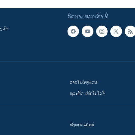
ຕິດຕາມພວກເຮົາ ທີ່
ເຮົາ
ລາວໃນຕ່າງແດນ
ທຸລະກິດ-ເທັກໂນໂລຈີ
ຟັງພອດແຄັສຕ໌