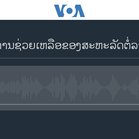
ານຊ່ວຍເຫລືອຂອງສະຫະລັດຕໍ່
No media source currently availa