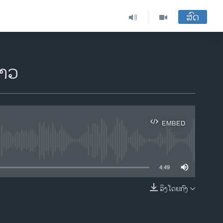
ສົດ
ລາວ
EMBED
ble
4:49
ລິງໂດຍກົງ
EMBED