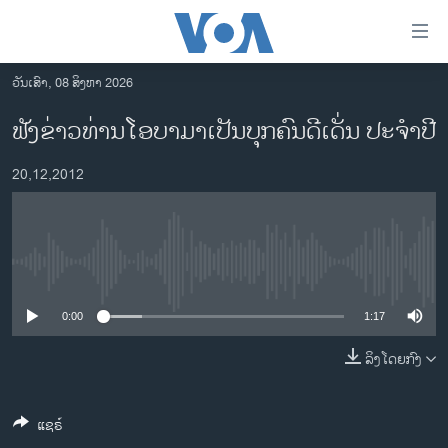
ລິ້ງ
ສຳຫລັບ
ເຂົ້າ
ວັນເສົາ, 08 ສິງຫາ 2026
ຫາ
ໂຮມເພຈ
ຟັງຂ່າວທ່ານໂອບາມາເປັນບຸກຄົນດີເດັ່ນ ປະຈໍາປີ
ຂ້າມ
ລາວ
ຂ້າມ
20,12,2012
ອາເມຣິກາ
ຂ້າມ
ໄປ
ການເລືອກຕັ້ງ ປະທານາທີບໍດີ ສະຫະລັດ 2024
ຫາ
ຂ່າວ​ຈີນ
ຊອກ
No media source currently available
ຄົ້ນ
ໂລກ
ເອເຊຍ
0:00
1:17
ອິດສະຫຼະພາບດ້ານການຂ່າວ
ລິງໂດຍກົງ
ຊີວິດຊາວລາວ
ແຊຣ໌
ຊຸມຊົນຊາວລາວ