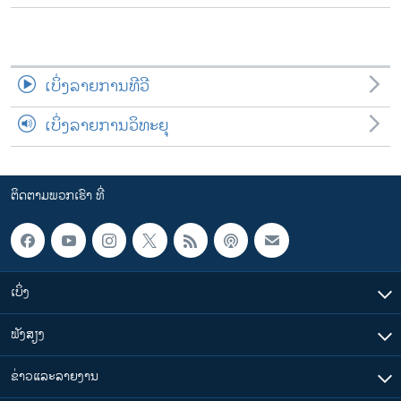
ເບິ່ງລາຍການທີວີ
ເບິ່ງລາຍການວິທະຍຸ
ຕິດຕາມພວກເຮົາ ທີ່
ເບິ່ງ
ຟັງສຽງ
ຂ່າວແລະລາຍງານ