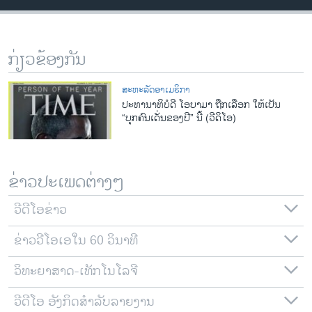
ວິທະຍາສາດ-ເທັກໂນໂລຈີ
ທຸລະກິດ
ກ່ຽວຂ້ອງກັນ
ພາສາອັງກິດ
ວີດີໂອ
ສະຫະລັດອາເມຣິກາ
ປະທານາທິບໍດີ ໂອບາມາ ຖືກເລືອກ ໃຫ້ເປັນ
ສຽງ
“ບຸກຄົນເດັ່ນຂອງປີ” ນີ້ (ວີດິໂອ)
ລາຍການກະຈາຍສຽງ
ຕິດຕາມພວກເຮົາ ທີ່
ລາຍງານ
ຂ່າວປະເພດຕ່າງໆ
ວີດີໂອຂ່າວ
ພາສາຕ່າງໆ
ຂ່າວວີໂອເອໃນ 60 ວິນາທີ
ວິທະຍາສາດ-ເທັກໂນໂລຈີ
ວີດີໂອ ອັງກິດສຳລັບລາຍງານ