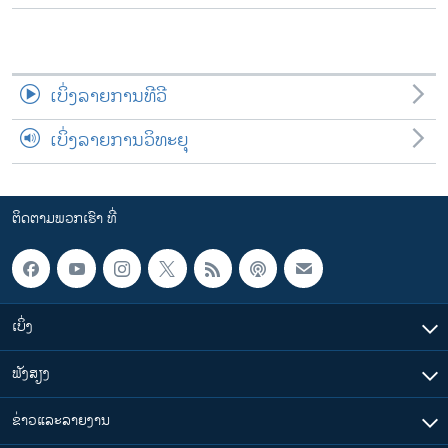
ເບິ່ງລາຍການທີວີ
ເບິ່ງລາຍການວິທະຍຸ
ຕິດຕາມພວກເຮົາ ທີ່
ເບິ່ງ
ຟັງສຽງ
ຂ່າວແລະລາຍງານ