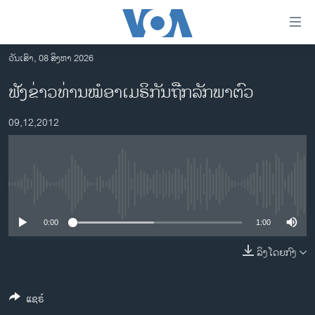
ລິ້ງ
ສຳຫລັບ
ເຂົ້າ
ວັນເສົາ, 08 ສິງຫາ 2026
ຫາ
ໂຮມເພຈ
ຟັງຂ່າວທ່ານໝໍອາເມຣິກັນຖືກລັກພາຕົວ
ຂ້າມ
ລາວ
ຂ້າມ
09,12,2012
ອາເມຣິກາ
ຂ້າມ
ໄປ
ການເລືອກຕັ້ງ ປະທານາທີບໍດີ ສະຫະລັດ 2024
ຫາ
ຂ່າວ​ຈີນ
ຊອກ
No media source currently available
ຄົ້ນ
ໂລກ
ເອເຊຍ
0:00
1:00
ອິດສະຫຼະພາບດ້ານການຂ່າວ
ລິງໂດຍກົງ
ຊີວິດຊາວລາວ
ແຊຣ໌
ຊຸມຊົນຊາວລາວ