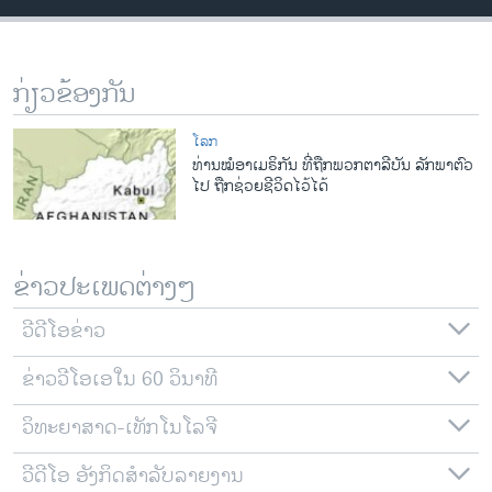
ວິທະຍາສາດ-ເທັກໂນໂລຈີ
ທຸລະກິດ
ກ່ຽວຂ້ອງກັນ
ພາສາອັງກິດ
ວີດີໂອ
ໂລກ
ທ່ານໝໍອາເມຣິກັນ ທີ່ຖືກພວກຕາລີບັນ ລັກພາຕົວ
ສຽງ
ໄປ ຖືກຊ່ວຍຊີວິດໄວ້ໄດ້
ລາຍການກະຈາຍສຽງ
ຕິດຕາມພວກເຮົາ ທີ່
ລາຍງານ
ຂ່າວປະເພດຕ່າງໆ
ວີດີໂອຂ່າວ
ພາສາຕ່າງໆ
ຂ່າວວີໂອເອໃນ 60 ວິນາທີ
ວິທະຍາສາດ-ເທັກໂນໂລຈີ
ວີດີໂອ ອັງກິດສຳລັບລາຍງານ