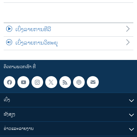
ເບິ່ງລາຍການທີວີ
ເບິ່ງລາຍການວິທະຍຸ
ຕິດຕາມພວກເຮົາ ທີ່
ເບິ່ງ
ຟັງສຽງ
ຂ່າວແລະລາຍງານ