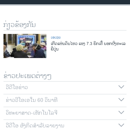
ວິທະຍາສາດ-ເທັກໂນໂລຈີ
ທຸລະກິດ
ກ່ຽວຂ້ອງກັນ
ພາສາອັງກິດ
ວີດີໂອ
ເອເຊຍ
ເກີດແຜ່ນດິນໄຫວ ແຮງ 7.3 ຣິກເຕີ້ ນອກຝັ່ງທະເລ
ສຽງ
ຍີ່ປຸ່ນ
ລາຍການກະຈາຍສຽງ
ຕິດຕາມພວກເຮົາ ທີ່
ລາຍງານ
ຂ່າວປະເພດຕ່າງໆ
ວີດີໂອຂ່າວ
ພາສາຕ່າງໆ
ຂ່າວວີໂອເອໃນ 60 ວິນາທີ
ວິທະຍາສາດ-ເທັກໂນໂລຈີ
ວີດີໂອ ອັງກິດສຳລັບລາຍງານ