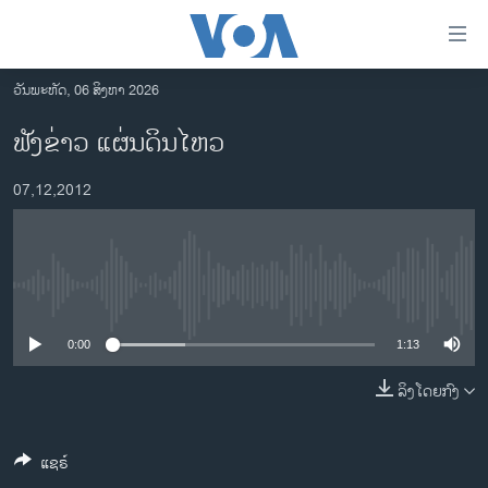
ລິ້ງ
ສຳຫລັບ
ເຂົ້າ
ວັນພະຫັດ, 06 ສິງຫາ 2026
ຫາ
ໂຮມເພຈ
ຟັງຂ່າວ ແຜ່ນດິນໄຫວ
ຂ້າມ
ລາວ
ຂ້າມ
07,12,2012
ອາເມຣິກາ
ຂ້າມ
ໄປ
ການເລືອກຕັ້ງ ປະທານາທີບໍດີ ສະຫະລັດ 2024
ຫາ
ຂ່າວ​ຈີນ
ຊອກ
No media source currently available
ຄົ້ນ
ໂລກ
ເອເຊຍ
0:00
1:13
ອິດສະຫຼະພາບດ້ານການຂ່າວ
ລິງໂດຍກົງ
ຊີວິດຊາວລາວ
ແຊຣ໌
ຊຸມຊົນຊາວລາວ