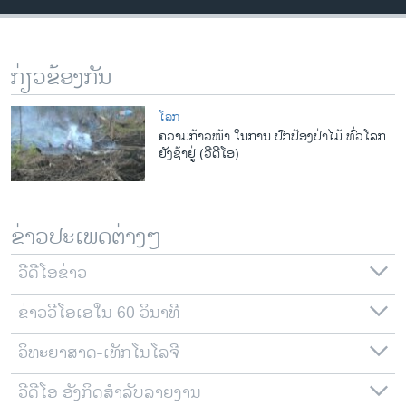
ວິທະຍາສາດ-ເທັກໂນໂລຈີ
ທຸລະກິດ
ກ່ຽວຂ້ອງກັນ
ພາສາອັງກິດ
ວີດີໂອ
ໂລກ
ຄວາມກ້າວໜ້າ ໃນການ ປົກປ້ອງປ່າໄມ້ ທົ່ວໂລກ
ສຽງ
ຍັງຊ້າຢູ່ (ວີດີໂອ)
ລາຍການກະຈາຍສຽງ
ຕິດຕາມພວກເຮົາ ທີ່
ລາຍງານ
ຂ່າວປະເພດຕ່າງໆ
ວີດີໂອຂ່າວ
ພາສາຕ່າງໆ
ຂ່າວວີໂອເອໃນ 60 ວິນາທີ
ວິທະຍາສາດ-ເທັກໂນໂລຈີ
ວີດີໂອ ອັງກິດສຳລັບລາຍງານ