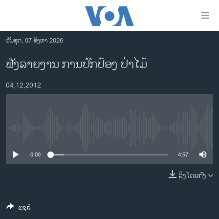
ລິ້ງ
ສຳຫລັບ
ເຂົ້າ
ວັນສຸກ, 07 ສິງຫາ 2026
ຫາ
ໂຮມເພຈ
ຟັງລາຍງານ ການປົກປ້ອງ ປ່າໄມ້
ຂ້າມ
ລາວ
ຂ້າມ
04,12,2012
ອາເມຣິກາ
ຂ້າມ
ໄປ
ການເລືອກຕັ້ງ ປະທານາທີບໍດີ ສະຫະລັດ 2024
ຫາ
ຂ່າວ​ຈີນ
ຊອກ
No media source currently available
ຄົ້ນ
ໂລກ
ເອເຊຍ
0:00
4:57
ອິດສະຫຼະພາບດ້ານການຂ່າວ
ລິງໂດຍກົງ
ຊີວິດຊາວລາວ
ແຊຣ໌
ຊຸມຊົນຊາວລາວ