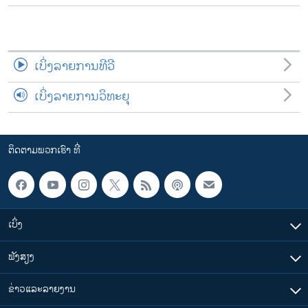
ເບິ່ງລາຍການທີວີ
ເບິ່ງລາຍການວິທະຍຸ
ຕິດຕາມພວກເຮົາ ທີ່
ເບິ່ງ
ຟັງສຽງ
ຂ່າວແລະລາຍງານ