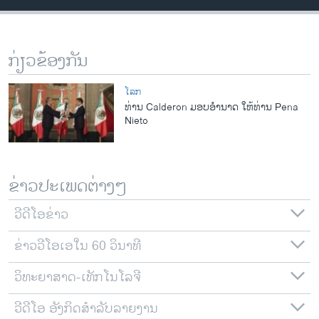
ວິທະຍາສາດ-ເທັກໂນໂລຈີ
ທຸລະກິດ
ກ່ຽວຂ້ອງກັນ
ພາສາອັງກິດ
ວີດີໂອ
ໂລກ
ທ່ານ Calderon ມອບອຳນາດ ໃຫ້ທ່ານ Pena
ສຽງ
Nieto
ລາຍການກະຈາຍສຽງ
ຕິດຕາມພວກເຮົາ ທີ່
ລາຍງານ
ຂ່າວປະເພດຕ່າງໆ
ວີດີໂອຂ່າວ
ພາສາຕ່າງໆ
ຂ່າວວີໂອເອໃນ 60 ວິນາທີ
ວິທະຍາສາດ-ເທັກໂນໂລຈີ
ວີດີໂອ ອັງກິດສຳລັບລາຍງານ