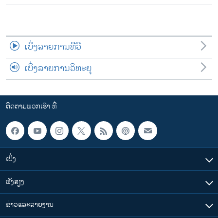
ເບິ່ງລາຍການທີວີ
ເບິ່ງລາຍການວິທະຍຸ
ຕິດຕາມພວກເຮົາ ທີ່
ເບິ່ງ
ຟັງສຽງ
ຂ່າວແລະລາຍງານ