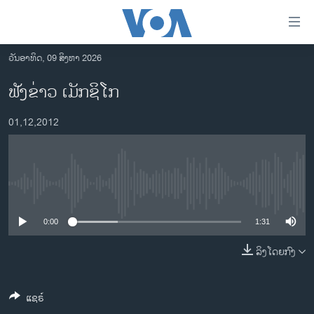
ລິ້ງ
ສຳຫລັບ
ເຂົ້າ
ວັນອາທິດ, 09 ສິງຫາ 2026
ຫາ
ໂຮມເພຈ
ຟັງຂ່າວ ເມັກຊິໂກ
ຂ້າມ
ລາວ
ຂ້າມ
01,12,2012
ອາເມຣິກາ
ຂ້າມ
ໄປ
ການເລືອກຕັ້ງ ປະທານາທີບໍດີ ສະຫະລັດ 2024
ຫາ
ຂ່າວ​ຈີນ
ຊອກ
No media source currently available
ຄົ້ນ
ໂລກ
ເອເຊຍ
0:00
1:31
ອິດສະຫຼະພາບດ້ານການຂ່າວ
ລິງໂດຍກົງ
ຊີວິດຊາວລາວ
ແຊຣ໌
ຊຸມຊົນຊາວລາວ