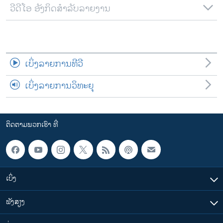
ວີດີໂອ ອັງກິດສຳລັບລາຍງານ
ເບິ່ງລາຍການທີວີ
ເບິ່ງລາຍການວິທະຍຸ
ຕິດຕາມພວກເຮົາ ທີ່
ເບິ່ງ
ຟັງສຽງ