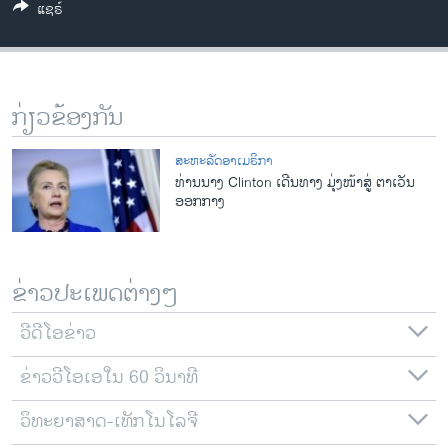
ແຊຣ໌
ວິທະຍາສາດ-ເທັກໂນໂລຈີ
ທຸລະກິດ
ພາສາອັງກິດ
ກ່ຽວຂ້ອງກັນ
ວີດີໂອ
ສຽງ
ສະຫະລັດອາເມຣິກາ
ທ່ານນາງ Clinton ເດີນທາງ ມຸ່ງໜ້າສູ່ ຕາເວັນ
ລາຍການກະຈາຍສຽງ
ອອກກາງ
ຕິດຕາມພວກເຮົາ ທີ່
ລາຍງານ
ຂ່າວປະເພດຕ່າງໆ
ພາສາຕ່າງໆ
ວີດີໂອຂ່າວ
ຂ່າວວີໂອເອໃນ 60 ວິນາທີ
ວິທະຍາສາດ-ເທັກໂນໂລຈີ