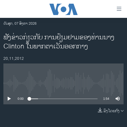
ລິ້ງ
ສຳຫລັບ
ເຂົ້າ
ວັນສຸກ, 07 ສິງຫາ 2026
ຫາ
ໂຮມເພຈ
ຟັງຂ່າວກ່ຽວກັບ ການ​ຢ້ຽມຢາມຂອງທ່ານນາງ
ຂ້າມ
ລາວ
Clinton ໃນພາກຕາເວັນອອກກາງ
ຂ້າມ
ອາເມຣິກາ
ຂ້າມ
20,11,2012
ໄປ
ການເລືອກຕັ້ງ ປະທານາທີບໍດີ ສະຫະລັດ 2024
ຫາ
ຂ່າວ​ຈີນ
ຊອກ
ຄົ້ນ
ໂລກ
No media source currently available
ເອເຊຍ
0:00
1:54
ອິດສະຫຼະພາບດ້ານການຂ່າວ
ຊີວິດຊາວລາວ
ລິງໂດຍກົງ
ຊຸມຊົນຊາວລາວ