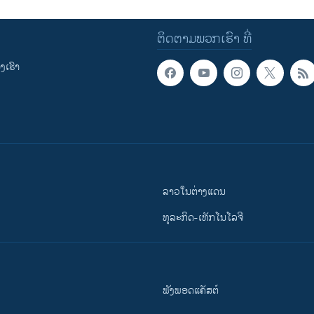
ຕິດຕາມພວກເຮົາ ທີ່
ເຮົາ
ລາວໃນຕ່າງແດນ
ທຸລະກິດ-ເທັກໂນໂລຈີ
ຟັງພອດແຄັສຕ໌