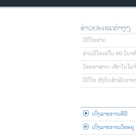
ວິທະຍາສາດ-ເທັກໂນໂລຈີ
ທຸລະກິດ
ຂ່າວປະເພດຕ່າງໆ
ພາສາອັງກິດ
ວີດີໂອ
ວີດີໂອຂ່າວ
ສຽງ
ຂ່າວວີໂອເອໃນ 60 ວິນາທ
ລາຍການກະຈາຍສຽງ
ວິທະຍາສາດ-ເທັກໂນໂລຈ
ລາຍງານ
ວີດີໂອ ອັງກິດສຳລັບລາ
ເບິ່ງລາຍການທີວີ
ເບິ່ງລາຍການວິທະຍຸ