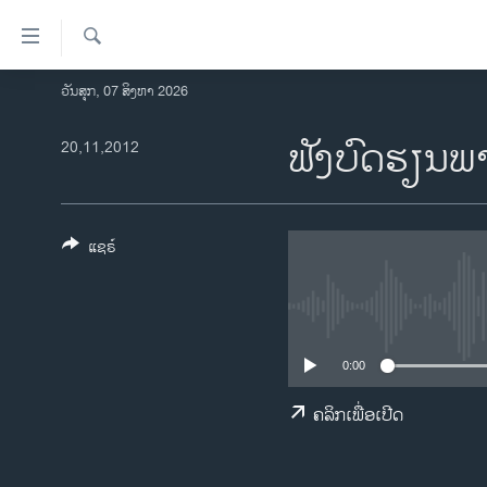
ລິ້ງ
ສຳຫລັບ
ເຂົ້າ
ຄົ້ນຫາ
ວັນສຸກ, 07 ສິງຫາ 2026
ໂຮມເພຈ
ຫາ
ລາວ
ຟັງບົດຮຽນພ
20,11,2012
ຂ້າມ
ຂ້າມ
ອາເມຣິກາ
ຂ້າມ
ການເລືອກຕັ້ງ ປະທານາທີບໍດີ ສະຫະລັດ
ໄປ
2024
ແຊຣ໌
ຫາ
ຂ່າວ​ຈີນ
ຊອກ
ຄົ້ນ
ໂລກ
ເອເຊຍ
0:00
ອິດສະຫຼະພາບດ້ານການຂ່າວ
ຄລິກເພື່ອເປີດ
ຊີວິດຊາວລາວ
ຊຸມຊົນຊາວລາວ