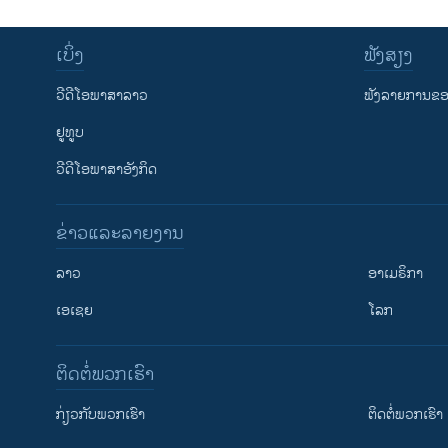
ເບິ່ງ
ຟັງສຽງ
ວີດີໂອພາສາລາວ
ຟັງລາຍການຂອງ
ຢູທູບ
ວີດີໂອພາສາອັງກິດ
ຂ່າວແລະລາຍງານ
ລາວ
ອາເມຣິກາ
ເອເຊຍ
ໂລກ
ຕິດຕໍ່ພວກເຮົາ
ກ່ຽວກັບພວກເຮົາ
ຕິດຕໍ່ພວກເຮົາ