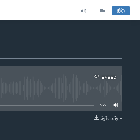
ສົດ
EMBED
ble
5:27
ລິງໂດຍກົງ
EMBED