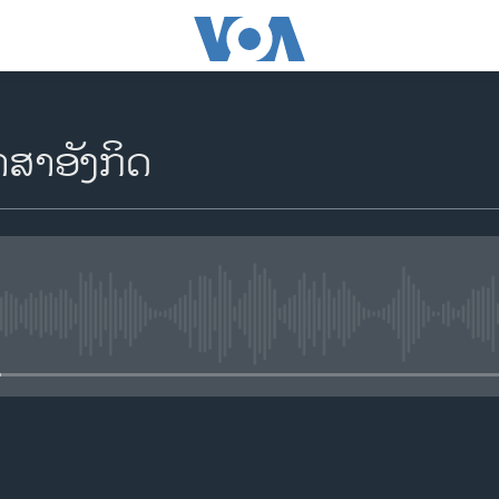
າສາອັງກິດ
No media source currently availa