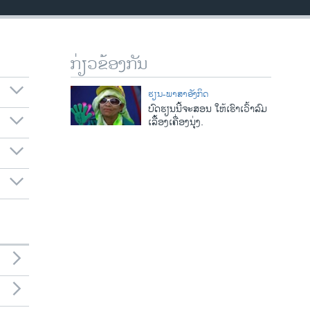
ກ່ຽວຂ້ອງກັນ
ຮຽນ-ພາສາອັງກິດ
ບົດຮຽນນີ້ຈະສອນ ໃຫ້ເຮົາເວົ້າລົມ
ເລື້ອງເຄື່ອງນຸ່ງ.