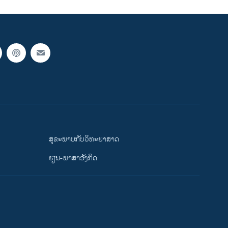
ສຸຂະພາບກັບວິທະຍາສາດ
ຮຽນ-ພາສາອັງກິດ