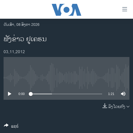
ລິ້ງ
ສຳຫລັບ
ເຂົ້າ
ວັນເສົາ, 08 ສິງຫາ 2026
ຫາ
ໂຮມເພຈ
ຟັງຂ່າວ ຢູເຄຣນ
ຂ້າມ
ລາວ
ຂ້າມ
03,11,2012
ອາເມຣິກາ
ຂ້າມ
ໄປ
ການເລືອກຕັ້ງ ປະທານາທີບໍດີ ສະຫະລັດ 2024
ຫາ
ຂ່າວ​ຈີນ
ຊອກ
No media source currently available
ຄົ້ນ
ໂລກ
ເອເຊຍ
0:00
1:21
ອິດສະຫຼະພາບດ້ານການຂ່າວ
ລິງໂດຍກົງ
ຊີວິດຊາວລາວ
ແຊຣ໌
ຊຸມຊົນຊາວລາວ