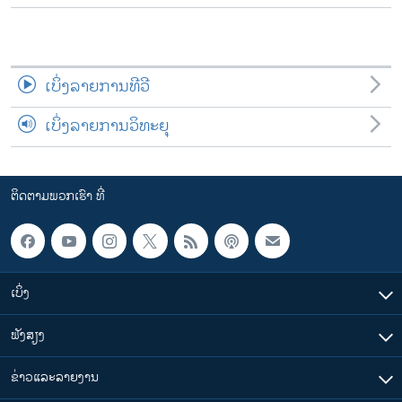
ເບິ່ງລາຍການທີວີ
ເບິ່ງລາຍການວິທະຍຸ
ຕິດຕາມພວກເຮົາ ທີ່
ເບິ່ງ
ຟັງສຽງ
ຂ່າວແລະລາຍງານ