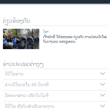
ວິທະຍາສາດ-ເທັກໂນໂລຈີ
ທຸລະກິດ
ກ່ຽວຂ້ອງກັນ
ພາສາອັງກິດ
ວີດີໂອ
ໂລກ
ເຈົ້າໜ້າທີ່ ໃຫ້ຮ່ອງຮອຍ ກ່ຽວກັບ ການປ່ອນບັດໃໝ່
ສຽງ
ໃນບາງເຂດ ຂອງຢູເຄຣນ
ລາຍການກະຈາຍສຽງ
ຕິດຕາມພວກເຮົາ ທີ່
ລາຍງານ
ຂ່າວປະເພດຕ່າງໆ
ວີດີໂອຂ່າວ
ພາສາຕ່າງໆ
ຂ່າວວີໂອເອໃນ 60 ວິນາທີ
ວິທະຍາສາດ-ເທັກໂນໂລຈີ
ວີດີໂອ ອັງກິດສຳລັບລາຍງານ