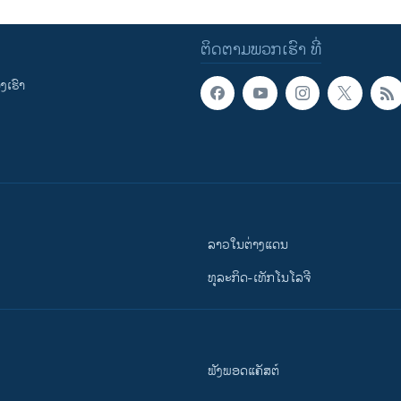
ຕິດຕາມພວກເຮົາ ທີ່
ເຮົາ
ລາວໃນຕ່າງແດນ
ທຸລະກິດ-ເທັກໂນໂລຈີ
ຟັງພອດແຄັສຕ໌