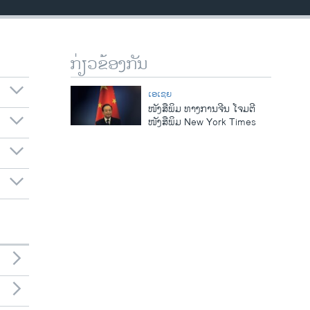
ກ່ຽວຂ້ອງກັນ
ເອເຊຍ
ໜັງສືພິມ ທາງການຈີນ ໂຈມຕີ
ໜັງສືພິມ New York Times