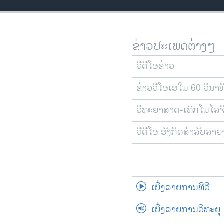
ວິທະຍາສາດ-ເທັກໂນໂລຈີ
ທຸລະກິດ
ຂ່າວປະເພດຕ່າງໆ
ພາສາອັງກິດ
ວີດີໂອ
ວີດີໂອຂ່າວ
ສຽງ
ຂ່າວວີໂອເອໃນ 60 ວິນາທ
ລາຍການກະຈາຍສຽງ
ວິທະຍາສາດ-ເທັກໂນໂລຈ
ລາຍງານ
ວີດີໂອ ອັງກິດສຳລັບລາ
ເບິ່ງລາຍການທີວີ
ເບິ່ງລາຍການວິທະຍຸ