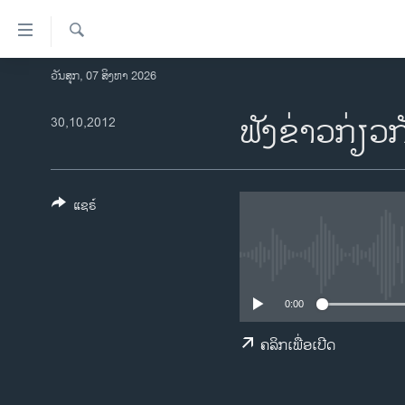
ລິ້ງ
ສຳຫລັບ
ເຂົ້າ
ຄົ້ນຫາ
ວັນສຸກ, 07 ສິງຫາ 2026
ໂຮມເພຈ
ຫາ
ລາວ
ຟັງຂ່າວກ່ຽວ
30,10,2012
ຂ້າມ
ຂ້າມ
ອາເມຣິກາ
ຂ້າມ
ການເລືອກຕັ້ງ ປະທານາທີບໍດີ ສະຫະລັດ
ໄປ
2024
ແຊຣ໌
ຫາ
ຂ່າວ​ຈີນ
ຊອກ
ຄົ້ນ
ໂລກ
ເອເຊຍ
0:00
ອິດສະຫຼະພາບດ້ານການຂ່າວ
ຄລິກເພື່ອເປີດ
ຊີວິດຊາວລາວ
ຊຸມຊົນຊາວລາວ