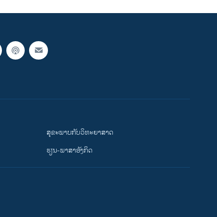
ສຸຂະພາບກັບວິທະຍາສາດ
ຮຽນ-ພາສາອັງກິດ