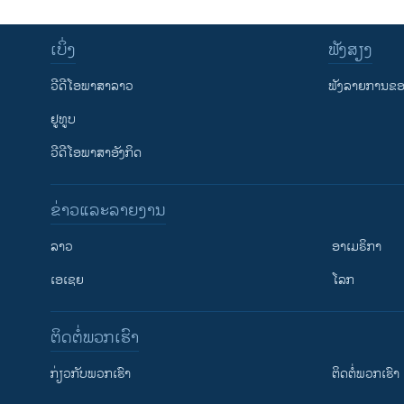
ເບິ່ງ
ຟັງສຽງ
ວີດີໂອພາສາລາວ
ຟັງລາຍການຂອງ
ຢູທູບ
ວີດີໂອພາສາອັງກິດ
ຂ່າວແລະລາຍງານ
ລາວ
ອາເມຣິກາ
ເອເຊຍ
ໂລກ
ຕິດຕໍ່ພວກເຮົາ
ກ່ຽວກັບພວກເຮົາ
ຕິດຕໍ່ພວກເຮົາ