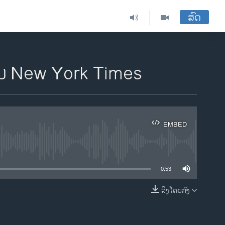
ສົດ
ພິມ New York Times
EMBED
ble
0:53
ລິງໂດຍກົງ
EMBED