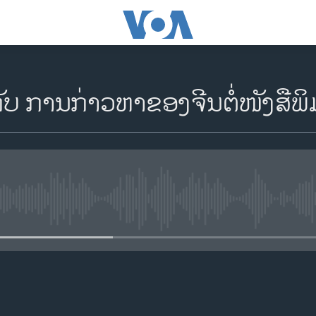
ກັບ ການກ່າວຫາຂອງຈີນຕໍ່ໜັງສື
No media source currently availa