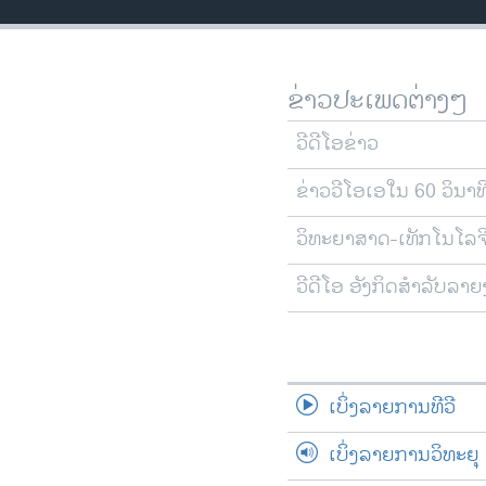
ວິທະຍາສາດ-ເທັກໂນໂລຈີ
ທຸລະກິດ
ຂ່າວປະເພດຕ່າງໆ
ພາສາອັງກິດ
ວີດີໂອ
ວີດີໂອຂ່າວ
ສຽງ
ຂ່າວວີໂອເອໃນ 60 ວິນາທ
ລາຍການກະຈາຍສຽງ
ວິທະຍາສາດ-ເທັກໂນໂລຈ
ລາຍງານ
ວີດີໂອ ອັງກິດສຳລັບລາ
ເບິ່ງລາຍການທີວີ
ເບິ່ງລາຍການວິທະຍຸ