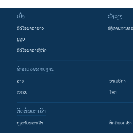
ເບິ່ງ
ຟັງສຽງ
ວີດີໂອພາສາລາວ
ຟັງລາຍການຂອງ
ຢູທູບ
ວີດີໂອພາສາອັງກິດ
ຂ່າວແລະລາຍງານ
ລາວ
ອາເມຣິກາ
ເອເຊຍ
ໂລກ
ຕິດຕໍ່ພວກເຮົາ
ກ່ຽວກັບພວກເຮົາ
ຕິດຕໍ່ພວກເຮົາ