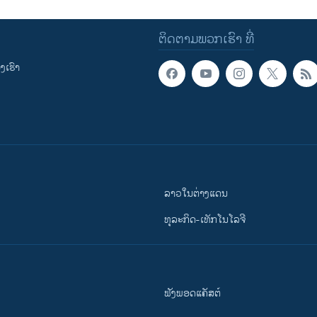
ຕິດຕາມພວກເຮົາ ທີ່
ເຮົາ
ລາວໃນຕ່າງແດນ
ທຸລະກິດ-ເທັກໂນໂລຈີ
ຟັງພອດແຄັສຕ໌