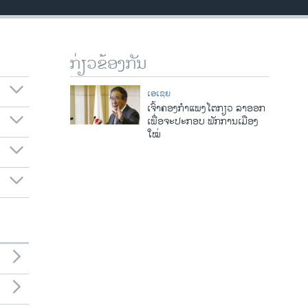
ກ່ຽວຂ້ອງກັນ
ເອເຊຍ
ເຈົ້າຄອງກໍາແພງໂຕກຽວ ລາອອກ
ເພື່ອຈະປະກອບ ພັກການເມືອງ
ໃໝ່