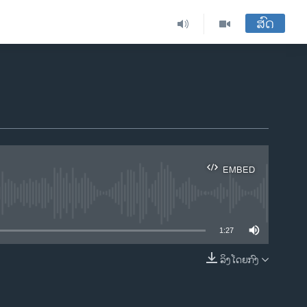
ສົດ
EMBED
ble
1:27
ລິງໂດຍກົງ
EMBED