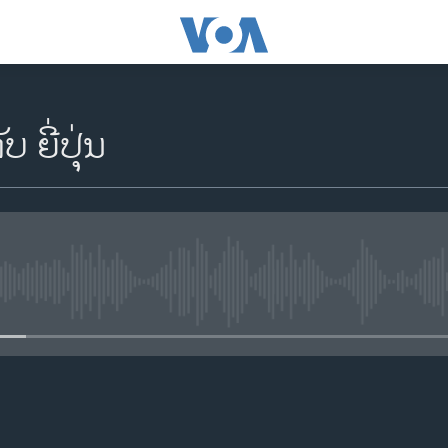
ບ ຍີ່ປຸ່ນ
No media source currently availa