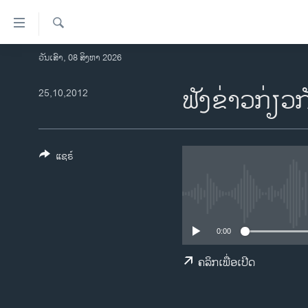
ລິ້ງ
ສຳຫລັບ
ເຂົ້າ
ຄົ້ນຫາ
ວັນເສົາ, 08 ສິງຫາ 2026
ໂຮມເພຈ
ຫາ
ລາວ
ຟັງຂ່າວກ່ຽວກັ
25,10,2012
ຂ້າມ
ຂ້າມ
ອາເມຣິກາ
ຂ້າມ
ການເລືອກຕັ້ງ ປະທານາທີບໍດີ ສະຫະລັດ
ໄປ
2024
ແຊຣ໌
ຫາ
ຂ່າວ​ຈີນ
ຊອກ
ຄົ້ນ
ໂລກ
ເອເຊຍ
0:00
ອິດສະຫຼະພາບດ້ານການຂ່າວ
ຄລິກເພື່ອເປີດ
ຊີວິດຊາວລາວ
ຊຸມຊົນຊາວລາວ