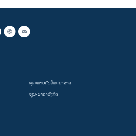
ສຸຂະພາບກັບວິທະຍາສາດ
ຮຽນ-ພາສາອັງກິດ