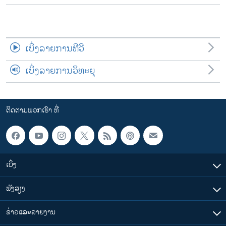
ເບິ່ງລາຍການທີວີ
ເບິ່ງລາຍການວິທະຍຸ
ຕິດຕາມພວກເຮົາ ທີ່
ເບິ່ງ
ຟັງສຽງ
ຂ່າວແລະລາຍງານ