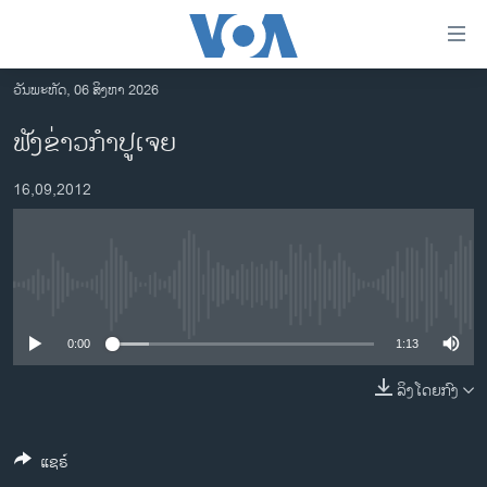
ລິ້ງ
ສຳຫລັບ
ເຂົ້າ
ວັນພະຫັດ, 06 ສິງຫາ 2026
ຫາ
ໂຮມເພຈ
ຟັງຂ່າວກໍາປູເຈຍ
ຂ້າມ
ລາວ
ຂ້າມ
16,09,2012
ອາເມຣິກາ
ຂ້າມ
ໄປ
ການເລືອກຕັ້ງ ປະທານາທີບໍດີ ສະຫະລັດ 2024
ຫາ
ຂ່າວ​ຈີນ
ຊອກ
No media source currently available
ຄົ້ນ
ໂລກ
ເອເຊຍ
0:00
1:13
ອິດສະຫຼະພາບດ້ານການຂ່າວ
ລິງໂດຍກົງ
ຊີວິດຊາວລາວ
ແຊຣ໌
ຊຸມຊົນຊາວລາວ