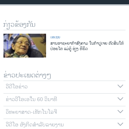
ວິທະຍາສາດ-ເທັກໂນໂລຈີ
ທຸລະກິດ
ກ່ຽວຂ້ອງກັນ
ພາສາອັງກິດ
ວີດີໂອ
ເອເຊຍ
ສານອາຊະຍາກໍາສົງຄາມ ໃນກໍາປູເຈຍ ຕັດສິນໃຫ້
ສຽງ
ປ່ອຍໂຕ ແມ່ຕູ້ ອ່ຽງ ທິຣິດ
ລາຍການກະຈາຍສຽງ
ຕິດຕາມພວກເຮົາ ທີ່
ລາຍງານ
ຂ່າວປະເພດຕ່າງໆ
ວີດີໂອຂ່າວ
ພາສາຕ່າງໆ
ຂ່າວວີໂອເອໃນ 60 ວິນາທີ
ວິທະຍາສາດ-ເທັກໂນໂລຈີ
ວີດີໂອ ອັງກິດສຳລັບລາຍງານ