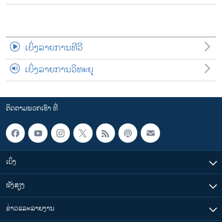
ເບິ່ງລາຍການທີວີ
ເບິ່ງລາຍການວິທະຍຸ
ຕິດຕາມພວກເຮົາ ທີ່
ເບິ່ງ
ຟັງສຽງ
ຂ່າວແລະລາຍງານ