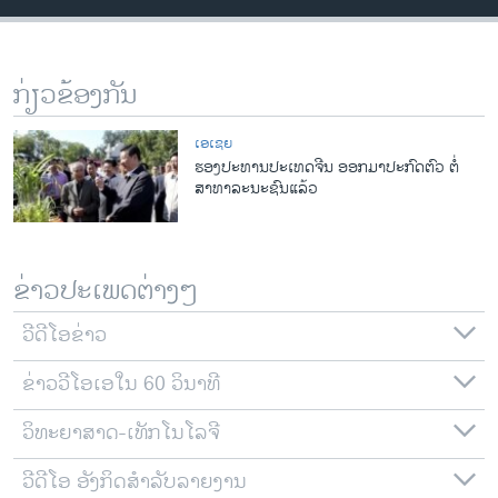
ວິທະຍາສາດ-ເທັກໂນໂລຈີ
ທຸລະກິດ
ກ່ຽວຂ້ອງກັນ
ພາສາອັງກິດ
ວີດີໂອ
ເອເຊຍ
ຮອງປະທານປະເທດຈີນ ອອກມາປະກົດຕົວ ຕໍ່
ສຽງ
ສາທາລະນະຊົນແລ້ວ
ລາຍການກະຈາຍສຽງ
ຕິດຕາມພວກເຮົາ ທີ່
ລາຍງານ
ຂ່າວປະເພດຕ່າງໆ
ວີດີໂອຂ່າວ
ພາສາຕ່າງໆ
ຂ່າວວີໂອເອໃນ 60 ວິນາທີ
ວິທະຍາສາດ-ເທັກໂນໂລຈີ
ວີດີໂອ ອັງກິດສຳລັບລາຍງານ