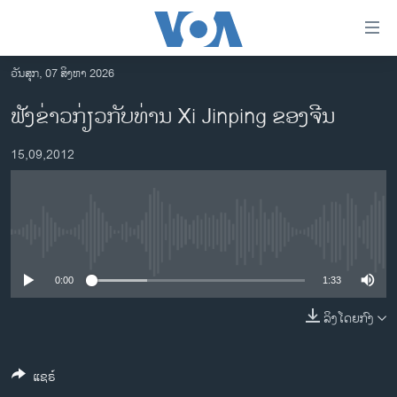
ລິ້ງ
ສຳຫລັບ
ເຂົ້າ
ວັນສຸກ, 07 ສິງຫາ 2026
ຫາ
ໂຮມເພຈ
ຟັງຂ່າວກ່ຽວກັບທ່ານ Xi Jinping ຂອງຈີນ
ຂ້າມ
ລາວ
ຂ້າມ
15,09,2012
ອາເມຣິກາ
ຂ້າມ
ໄປ
ການເລືອກຕັ້ງ ປະທານາທີບໍດີ ສະຫະລັດ 2024
ຫາ
ຂ່າວ​ຈີນ
ຊອກ
No media source currently available
ຄົ້ນ
ໂລກ
ເອເຊຍ
0:00
1:33
ອິດສະຫຼະພາບດ້ານການຂ່າວ
ລິງໂດຍກົງ
ຊີວິດຊາວລາວ
ແຊຣ໌
ຊຸມຊົນຊາວລາວ