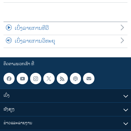
ເບິ່ງລາຍການທີວີ
ເບິ່ງລາຍການວິທະຍຸ
ຕິດຕາມພວກເຮົາ ທີ່
ເບິ່ງ
ຟັງສຽງ
ຂ່າວແລະລາຍງານ