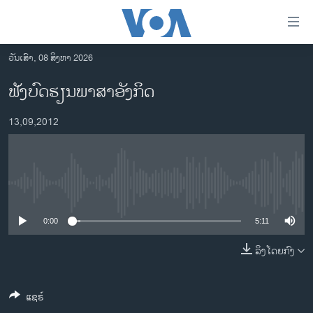
ລິ້ງ
ສຳຫລັບ
ເຂົ້າ
ວັນເສົາ, 08 ສິງຫາ 2026
ຫາ
ໂຮມເພຈ
ຟັງບົດຮຽນພາສາອັງກິດ
ຂ້າມ
ລາວ
ຂ້າມ
13,09,2012
ອາເມຣິກາ
ຂ້າມ
ໄປ
ການເລືອກຕັ້ງ ປະທານາທີບໍດີ ສະຫະລັດ 2024
ຫາ
ຂ່າວ​ຈີນ
ຊອກ
No media source currently available
ຄົ້ນ
ໂລກ
ເອເຊຍ
0:00
5:11
ອິດສະຫຼະພາບດ້ານການຂ່າວ
ລິງໂດຍກົງ
ຊີວິດຊາວລາວ
ແຊຣ໌
ຊຸມຊົນຊາວລາວ