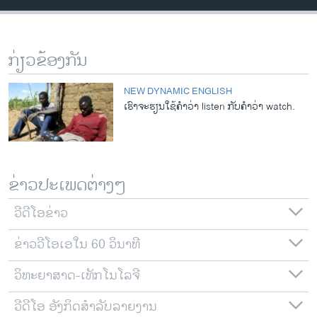
ວິທະຍາສາດ-ເທັກໂນໂລຈີ
ທຸລະກິດ
ກ່ຽວຂ້ອງກັນ
ພາສາອັງກິດ
ວີດີໂອ
NEW DYNAMIC ENGLISH
ເຮົາຈະຮຽນໃຊ້ຄຳວ່າ listen ກັບຄຳວ່າ watch.
ສຽງ
ລາຍການກະຈາຍສຽງ
ຕິດຕາມພວກເຮົາ ທີ່
ລາຍງານ
ຂ່າວປະເພດຕ່າງໆ
ວີດີໂອຂ່າວ
ພາສາຕ່າງໆ
ຂ່າວວີໂອເອໃນ 60 ວິນາທີ
ວິທະຍາສາດ-ເທັກໂນໂລຈີ
ວີດີໂອ ອັງກິດສຳລັບລາຍງານ