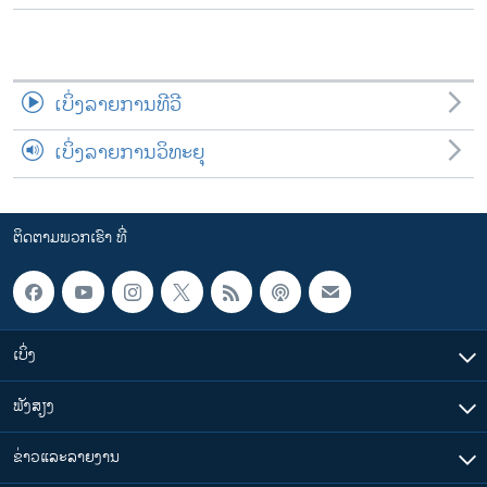
ເບິ່ງລາຍການທີວີ
ເບິ່ງລາຍການວິທະຍຸ
ຕິດຕາມພວກເຮົາ ທີ່
ເບິ່ງ
ຟັງສຽງ
ຂ່າວແລະລາຍງານ