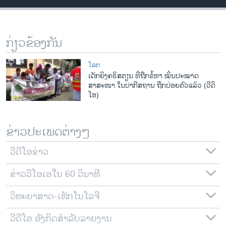
ວິທະຍາສາດ-ເທັກໂນໂລຈີ
ທຸລະກິດ
ກ່ຽວຂ້ອງກັນ
ພາສາອັງກິດ
ວີດີໂອ
ໂລກ
ເດັກຍິງຄຣິສຕຽນ ທີ່ຖືກຂໍ້ຫາ ໝິ່ນປະໝາດ
ສຽງ
ສາສະໜາ ໃນປາກີສຖານ ຖືກປ່ອຍຕົວແລ້ວ (ວີດິ
ໂອ)
ລາຍການກະຈາຍສຽງ
ຕິດຕາມພວກເຮົາ ທີ່
ລາຍງານ
ຂ່າວປະເພດຕ່າງໆ
ວີດີໂອຂ່າວ
ພາສາຕ່າງໆ
ຂ່າວວີໂອເອໃນ 60 ວິນາທີ
ວິທະຍາສາດ-ເທັກໂນໂລຈີ
ວີດີໂອ ອັງກິດສຳລັບລາຍງານ