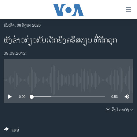
ລິ້ງ
ສຳຫລັບ
ເຂົ້າ
ວັນເສົາ, 08 ສິງຫາ 2026
ຫາ
ໂຮມເພຈ
ຟັງຂ່າວກ່ຽວກັບເດັກຍິງຄຣິສຕຽນ ທີ່ຖືກຄຸກ
ຂ້າມ
ລາວ
ຂ້າມ
09,09,2012
ອາເມຣິກາ
ຂ້າມ
ໄປ
ການເລືອກຕັ້ງ ປະທານາທີບໍດີ ສະຫະລັດ 2024
ຫາ
ຂ່າວ​ຈີນ
ຊອກ
No media source currently available
ຄົ້ນ
ໂລກ
ເອເຊຍ
0:00
0:53
ອິດສະຫຼະພາບດ້ານການຂ່າວ
ລິງໂດຍກົງ
ຊີວິດຊາວລາວ
ແຊຣ໌
ຊຸມຊົນຊາວລາວ