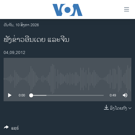
ລິ້ງ
ສຳຫລັບ
ເຂົ້າ
ວັນຈັນ, 10 ສິງຫາ 2026
ຫາ
ໂຮມເພຈ
ຟັງຂ່າວອີນເດຍ ແລະຈີນ
ຂ້າມ
ລາວ
ຂ້າມ
04,09,2012
ອາເມຣິກາ
ຂ້າມ
ໄປ
ການເລືອກຕັ້ງ ປະທານາທີບໍດີ ສະຫະລັດ 2024
ຫາ
ຂ່າວ​ຈີນ
ຊອກ
No media source currently available
ຄົ້ນ
ໂລກ
ເອເຊຍ
0:00
0:49
ອິດສະຫຼະພາບດ້ານການຂ່າວ
ລິງໂດຍກົງ
ຊີວິດຊາວລາວ
ແຊຣ໌
ຊຸມຊົນຊາວລາວ