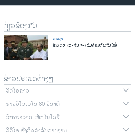
ວິທະຍາສາດ-ເທັກໂນໂລຈີ
ທຸລະກິດ
ກ່ຽວຂ້ອງກັນ
ພາສາອັງກິດ
ວີດີໂອ
ເອເຊຍ
ອິນເດຍ ແລະຈີນ ຈະເລີ່ມຊ້ອມລົບກັນໃໝ່
ສຽງ
ລາຍການກະຈາຍສຽງ
ຕິດຕາມພວກເຮົາ ທີ່
ລາຍງານ
ຂ່າວປະເພດຕ່າງໆ
ວີດີໂອຂ່າວ
ພາສາຕ່າງໆ
ຂ່າວວີໂອເອໃນ 60 ວິນາທີ
ວິທະຍາສາດ-ເທັກໂນໂລຈີ
ວີດີໂອ ອັງກິດສຳລັບລາຍງານ