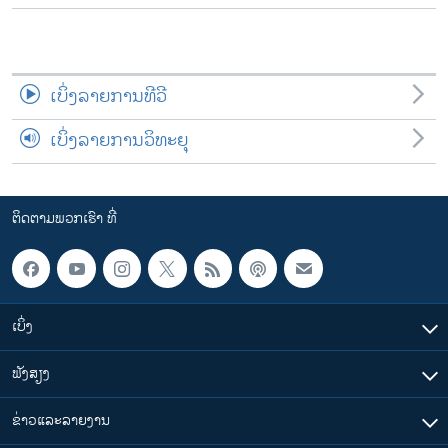
ເບິ່ງລາຍການທີວີ
ເບິ່ງລາຍການວິທະຍຸ
ຕິດຕາມພວກເຮົາ ທີ່
ເບິ່ງ
ຟັງສຽງ
ຂ່າວແລະລາຍງານ