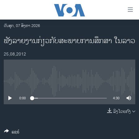
ລິ້ງ
ສຳຫລັບ
ເຂົ້າ
ວັນສຸກ, 07 ສິງຫາ 2026
ຫາ
ໂຮມເພຈ
ຟັງລາຍງານກ່ຽວກັບສະພາບການສຶກສາ ໃນລາວ
ຂ້າມ
ລາວ
ຂ້າມ
25,08,2012
ອາເມຣິກາ
ຂ້າມ
ໄປ
ການເລືອກຕັ້ງ ປະທານາທີບໍດີ ສະຫະລັດ 2024
ຫາ
ຂ່າວ​ຈີນ
ຊອກ
No media source currently available
ຄົ້ນ
ໂລກ
ເອເຊຍ
0:00
4:30
ອິດສະຫຼະພາບດ້ານການຂ່າວ
ລິງໂດຍກົງ
ຊີວິດຊາວລາວ
ແຊຣ໌
ຊຸມຊົນຊາວລາວ