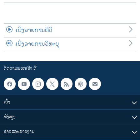
ເບິ່ງລາຍການທີວີ
ເບິ່ງລາຍການວິທະຍຸ
ຕິດຕາມພວກເຮົາ ທີ່
ເບິ່ງ
ຟັງສຽງ
ຂ່າວແລະລາຍງານ