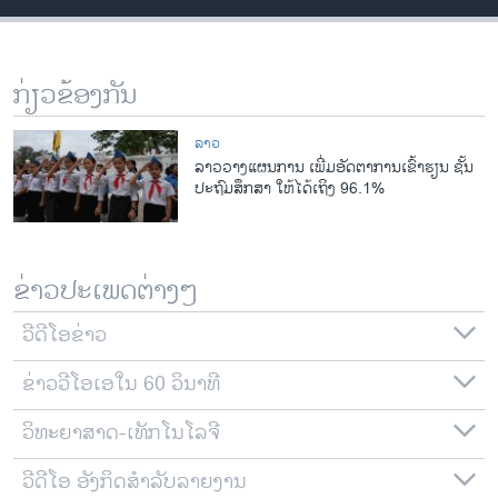
ວິທະຍາສາດ-ເທັກໂນໂລຈີ
ທຸລະກິດ
ກ່ຽວຂ້ອງກັນ
ພາສາອັງກິດ
ວີດີໂອ
ລາວ
​ລາວ​ວາງ​ແຜນການ ​ເພີ່ມ​ອັດຕາ​ການ​ເຂົ້າຮຽນ ​ຊັ້ນ​
ສຽງ
ປະຖົມ​ສຶກສາ ​ໃຫ້​ໄດ້​ເຖິງ 96.1%
ລາຍການກະຈາຍສຽງ
ຕິດຕາມພວກເຮົາ ທີ່
ລາຍງານ
ຂ່າວປະເພດຕ່າງໆ
ວີດີໂອຂ່າວ
ພາສາຕ່າງໆ
ຂ່າວວີໂອເອໃນ 60 ວິນາທີ
ວິທະຍາສາດ-ເທັກໂນໂລຈີ
ວີດີໂອ ອັງກິດສຳລັບລາຍງານ