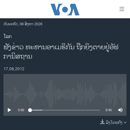
ລິ້ງ
ສຳຫລັບ
ເຂົ້າ
ວັນພະຫັດ, 06 ສິງຫາ 2026
ຫາ
ໂຮມເພຈ
ໂລກ
ຂ້າມ
ລາວ
ຟັງຂ່າວ ທະຫານອາເມຣິກັນ ຖືກຍິງຕາຍຢູ່ອັຟ
ຂ້າມ
ອາເມຣິກາ
ຂ້າມ
ການິສຖານ
ໄປ
ການເລືອກຕັ້ງ ປະທານາທີບໍດີ ສະຫະລັດ 2024
ຫາ
17,08,2012
ຂ່າວ​ຈີນ
ຊອກ
ຄົ້ນ
ໂລກ
ເອເຊຍ
No media source currently available
ອິດສະຫຼະພາບດ້ານການຂ່າວ
0:00
0:45
ຊີວິດຊາວລາວ
ລິງໂດຍກົງ
ຊຸມຊົນຊາວລາວ