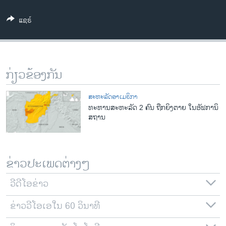
ວິທະຍາສາດ-ເທັກໂນໂລຈີ
ແຊຣ໌
ທຸລະກິດ
ພາສາອັງກິດ
ວີດີໂອ
ກ່ຽວຂ້ອງກັນ
ສຽງ
ສະຫະລັດອາເມຣິກາ
ລາຍການກະຈາຍສຽງ
ທະຫານສະຫະລັດ 2 ຄົນ ຖືກຍິງຕາຍ ໃນອັຟການິ
ຕິດຕາມພວກເຮົາ ທີ່
ສຖານ
ລາຍງານ
ພາສາຕ່າງໆ
ຂ່າວປະເພດຕ່າງໆ
ວີດີໂອຂ່າວ
ຂ່າວວີໂອເອໃນ 60 ວິນາທີ