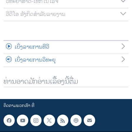
ວິທະຍາສາດ-ເທັກໂນໂລຈີ
ວີດີໂອ ອັງກິດສຳລັບລາຍງານ
ເບິ່ງລາຍການທີວີ
ເບິ່ງລາຍການວິທະຍຸ
ທ່ານອາດມັກອ່ານເລື້ອງນີ້ຕື່ມ
ຕິດຕາມພວກເຮົາ ທີ່