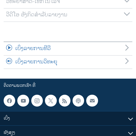
ວິທະຍາສາດ-ເທັກໂນໂລຈີ
ວີດີໂອ ອັງກິດສຳລັບລາຍງານ
ເບິ່ງລາຍການທີວີ
ເບິ່ງລາຍການວິທະຍຸ
ຕິດຕາມພວກເຮົາ ທີ່
ເບິ່ງ
ຟັງສຽງ