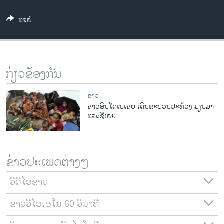
ວິທະຍາສາດ-ເທັກໂນໂລຈີ
ແຊຣ໌
ທຸລະກິດ
ພາສາອັງກິດ
ວີດີໂອ
ກ່ຽວຂ້ອງກັນ
ສຽງ
ຂ່າວ
ລາຍການກະຈາຍສຽງ
ຊາວອິນໂດເນເຊຍ ເດີນຂະບວນປະທ້ວງ ມຽນມາ
ຕິດຕາມພວກເຮົາ ທີ່
ແລະຊີເຣຍ
ລາຍງານ
ພາສາຕ່າງໆ
ຂ່າວປະເພດຕ່າງໆ
ວີດີໂອຂ່າວ
ຂ່າວວີໂອເອໃນ 60 ວິນາທີ