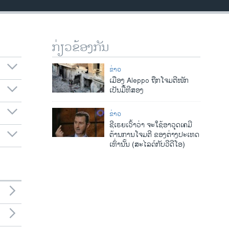
ກ່ຽວຂ້ອງກັນ
ຂ່າວ
ເມືອງ Aleppo ຖືກໂຈມຕີໜັກ
ເປັນມື້ທີສອງ
ຂ່າວ
ຊີເຣຍເວົ້າວ່າ ຈະໃຊ້ອາວຸດເຄມີ
ຕ້ານການໂຈມຕີ ຂອງຕ່າງປະເທດ
ເທົ່ານັ້ນ (ສະໄລດ໌ກັບວີດີໂອ)