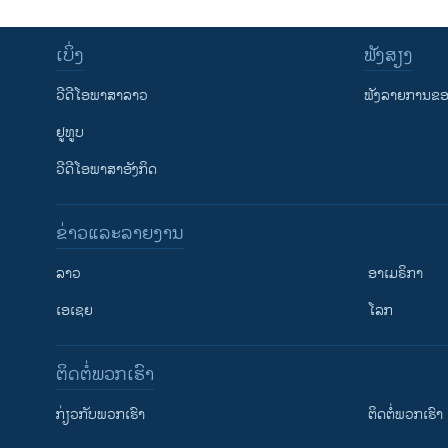
ເບິ່ງ
ຟັງສຽງ
ວີດີໂອພາສາລາວ
ຟັງລາຍການຂອງ
ຢູທູບ
ວີດີໂອພາສາອັງກິດ
ຂ່າວແລະລາຍງານ
ລາວ
ອາເມຣິກາ
ເອເຊຍ
ໂລກ
ຕິດຕໍ່ພວກເຮົາ
ກ່ຽວກັບພວກເຮົາ
ຕິດຕໍ່ພວກເຮົາ