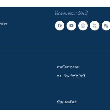
ຕິດຕາມພວກເຮົາ ທີ່
ເຮົາ
ລາວໃນຕ່າງແດນ
ທຸລະກິດ-ເທັກໂນໂລຈີ
ຟັງພອດແຄັສຕ໌