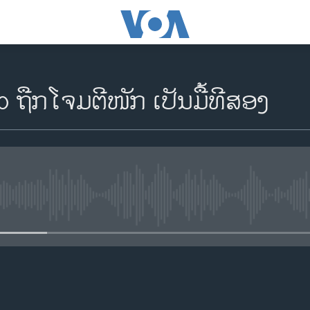
o ຖືກໂຈມຕີໜັກ ເປັນມື້ທີສອງ
No media source currently availa