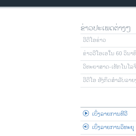
ວິທະຍາສາດ-ເທັກໂນໂລຈີ
ທຸລະກິດ
ຂ່າວປະເພດຕ່າງໆ
ພາສາອັງກິດ
ວີດີໂອ
ວີດີໂອຂ່າວ
ສຽງ
ຂ່າວວີໂອເອໃນ 60 ວິນາທ
ລາຍການກະຈາຍສຽງ
ວິທະຍາສາດ-ເທັກໂນໂລຈ
ລາຍງານ
ວີດີໂອ ອັງກິດສຳລັບລາ
ເບິ່ງລາຍການທີວີ
ເບິ່ງລາຍການວິທະຍຸ