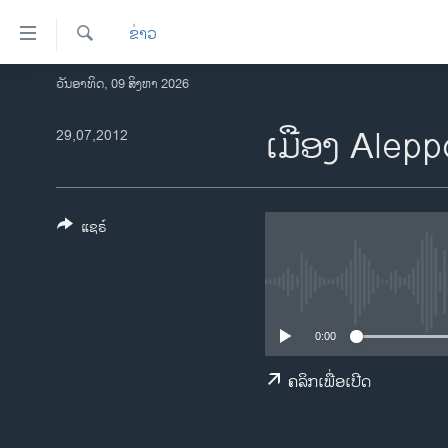
ລິ້ງ
ຂ່າວ
ສຳຫລັບ
ເຂົ້າ
ຄົ້ນຫາ
ວັນອາທິດ, 09 ສິງຫາ 2026
ໂຮມເພຈ
ຫາ
ລາວ
ເມືອງ Alepp
29,07,2012
ຂ້າມ
ຂ້າມ
ອາເມຣິກາ
ຂ້າມ
ການເລືອກຕັ້ງ ປະທານາທີບໍດີ ສະຫະລັດ
ໄປ
2024
ແຊຣ໌
ຫາ
ຂ່າວ​ຈີນ
ຊອກ
ຄົ້ນ
ໂລກ
ເອເຊຍ
0:00
ອິດສະຫຼະພາບດ້ານການຂ່າວ
ຄລິກເພື່ອເປີດ
ຊີວິດຊາວລາວ
ຊຸມຊົນຊາວລາວ