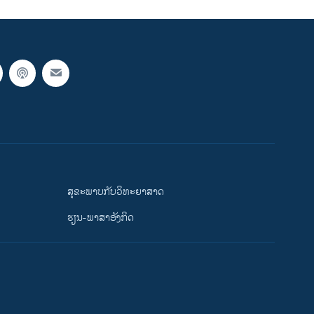
ສຸຂະພາບກັບວິທະຍາສາດ
ຮຽນ-ພາສາອັງກິດ