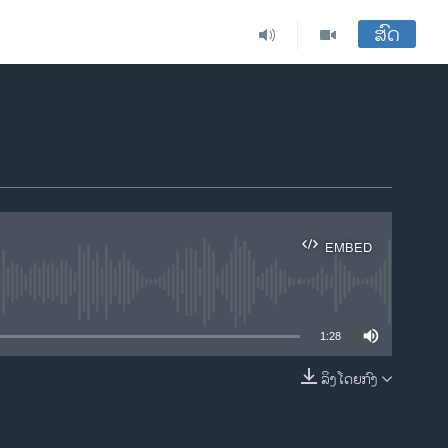
ສົດ
EMBED
ble
1:28
ລິງໂດຍກົງ
EMBED