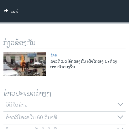
ວິທະຍາສາດ-ເທັກໂນໂລຈີ
ແຊຣ໌
ທຸລະກິດ
ພາສາອັງກິດ
ວີດີໂອ
ກ່ຽວຂ້ອງກັນ
ສຽງ
ຂ່າວ
ລາຍການກະຈາຍສຽງ
ຊາວທິເບດ ອີກສອງຄົນ ເຜົາໂຕເອງ ປະທ້ວງ
ຕິດຕາມພວກເຮົາ ທີ່
ການປົກຄອງຈີນ
ລາຍງານ
ພາສາຕ່າງໆ
ຂ່າວປະເພດຕ່າງໆ
ວີດີໂອຂ່າວ
ຂ່າວວີໂອເອໃນ 60 ວິນາທີ