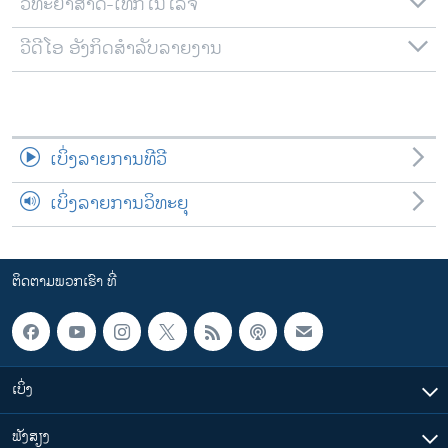
ວິທະຍາສາດ-ເທັກໂນໂລຈີ
ວີດີໂອ ອັງກິດສຳລັບລາຍງານ
ເບິ່ງລາຍການທີວີ
ເບິ່ງລາຍການວິທະຍຸ
ຕິດຕາມພວກເຮົາ ທີ່
ເບິ່ງ
ຟັງສຽງ