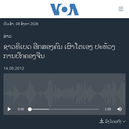
ລິ້ງ
ສຳຫລັບ
ເຂົ້າ
ວັນເສົາ, 08 ສິງຫາ 2026
ຫາ
ໂຮມເພຈ
ຂ່າວ
ຂ້າມ
ລາວ
ຊາວທິເບດ ອີກສອງຄົນ ເຜົາໂຕເອງ ປະທ້ວງ
ຂ້າມ
ອາເມຣິກາ
ຂ້າມ
ການປົກຄອງຈີນ
ໄປ
ການເລືອກຕັ້ງ ປະທານາທີບໍດີ ສະຫະລັດ 2024
ຫາ
14,08,2012
ຂ່າວ​ຈີນ
ຊອກ
ຄົ້ນ
ໂລກ
ເອເຊຍ
No media source currently available
ອິດສະຫຼະພາບດ້ານການຂ່າວ
0:00
1:09
ຊີວິດຊາວລາວ
ລິງໂດຍກົງ
ຊຸມຊົນຊາວລາວ