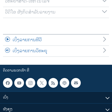
ວິທະຍາສາດ-ເທັກໂນໂລຈີ
ວີດີໂອ ອັງກິດສຳລັບລາຍງານ
ເບິ່ງລາຍການທີວີ
ເບິ່ງລາຍການວິທະຍຸ
ຕິດຕາມພວກເຮົາ ທີ່
ເບິ່ງ
ຟັງສຽງ