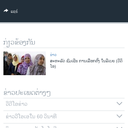
ວິທະຍາສາດ-ເທັກໂນໂລຈີ
ແຊຣ໌
ທຸລະກິດ
ພາສາອັງກິດ
ວີດີໂອ
ກ່ຽວຂ້ອງກັນ
ສຽງ
ຂ່າວ
ລາຍການກະຈາຍສຽງ
ສະຫະລັດ ຊົມເຊີຍ ການເລືອກຕັ້ງ ໃນລີເບຍ (ວີດິ
ຕິດຕາມພວກເຮົາ ທີ່
ໂອ)
ລາຍງານ
ພາສາຕ່າງໆ
ຂ່າວປະເພດຕ່າງໆ
ວີດີໂອຂ່າວ
ຂ່າວວີໂອເອໃນ 60 ວິນາທີ