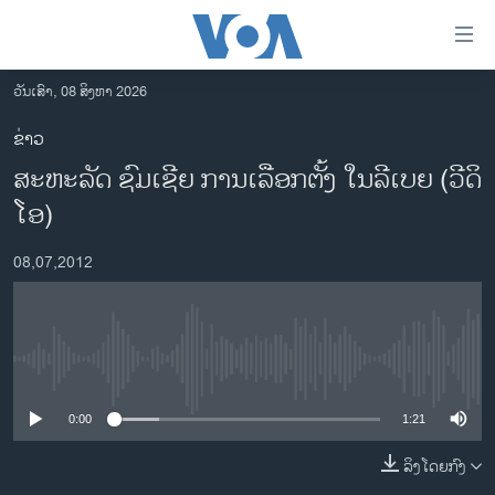
ລິ້ງ
ສຳຫລັບ
ເຂົ້າ
ວັນເສົາ, 08 ສິງຫາ 2026
ຫາ
ໂຮມເພຈ
ຂ່າວ
ຂ້າມ
ລາວ
ສະຫະລັດ ຊົມເຊີຍ ການເລືອກຕັ້ງ ໃນລີເບຍ (ວີດິ
ຂ້າມ
ອາເມຣິກາ
ຂ້າມ
ໂອ)
ໄປ
ການເລືອກຕັ້ງ ປະທານາທີບໍດີ ສະຫະລັດ 2024
ຫາ
08,07,2012
ຂ່າວ​ຈີນ
ຊອກ
ຄົ້ນ
ໂລກ
ເອເຊຍ
No media source currently available
ອິດສະຫຼະພາບດ້ານການຂ່າວ
0:00
1:21
ຊີວິດຊາວລາວ
ລິງໂດຍກົງ
ຊຸມຊົນຊາວລາວ