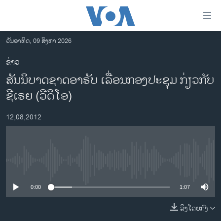
ລິ້ງ
ສຳຫລັບ
ເຂົ້າ
ວັນອາທິດ, 09 ສິງຫາ 2026
ຫາ
ໂຮມເພຈ
ຂ່າວ
ຂ້າມ
ລາວ
ສັນນິບາດຊາດອາຣັບ ເລື່ອນກອງປະຊຸມ ກ່ຽວກັບ
ຂ້າມ
ອາເມຣິກາ
ຂ້າມ
ຊີເຣຍ (ວີດິໂອ)
ໄປ
ການເລືອກຕັ້ງ ປະທານາທີບໍດີ ສະຫະລັດ 2024
ຫາ
12,08,2012
ຂ່າວ​ຈີນ
ຊອກ
ຄົ້ນ
ໂລກ
ເອເຊຍ
No media source currently available
ອິດສະຫຼະພາບດ້ານການຂ່າວ
0:00
1:07
ຊີວິດຊາວລາວ
ລິງໂດຍກົງ
ຊຸມຊົນຊາວລາວ