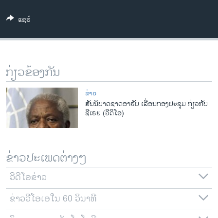
ວິທະຍາສາດ-ເທັກໂນໂລຈີ
ແຊຣ໌
ທຸລະກິດ
ພາສາອັງກິດ
ວີດີໂອ
ກ່ຽວຂ້ອງກັນ
ສຽງ
ຂ່າວ
ລາຍການກະຈາຍສຽງ
ສັນນິບາດຊາດອາຣັບ ເລື່ອນກອງປະຊຸມ ກ່ຽວກັບ
ຕິດຕາມພວກເຮົາ ທີ່
ຊີເຣຍ (ວີດິໂອ)
ລາຍງານ
ພາສາຕ່າງໆ
ຂ່າວປະເພດຕ່າງໆ
ວີດີໂອຂ່າວ
ຂ່າວວີໂອເອໃນ 60 ວິນາທີ