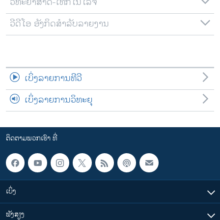
ວິທະຍາສາດ-ເທັກໂນໂລຈີ
ວີດີໂອ ອັງກິດສຳລັບລາຍງານ
ເບິ່ງລາຍການທີວີ
ເບິ່ງລາຍການວິທະຍຸ
ຕິດຕາມພວກເຮົາ ທີ່
ເບິ່ງ
ຟັງສຽງ