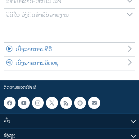
ວິທະຍາສາດ-ເທັກໂນໂລຈີ
ວີດີໂອ ອັງກິດສຳລັບລາຍງານ
ເບິ່ງລາຍການທີວີ
ເບິ່ງລາຍການວິທະຍຸ
ຕິດຕາມພວກເຮົາ ທີ່
ເບິ່ງ
ຟັງສຽງ