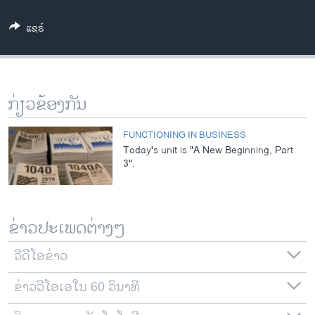
ວິທະຍາສາດ-ເທັກໂນໂລຈີ
ແຊຣ໌
ທຸລະກິດ
ພາສາອັງກິດ
ວີດີໂອ
ກ່ຽວຂ້ອງກັນ
ສຽງ
FUNCTIONING IN BUSINESS
ລາຍການກະຈາຍສຽງ
Today's unit is "A New Beginning, Part
ຕິດຕາມພວກເຮົາ ທີ່
3".
ລາຍງານ
ພາສາຕ່າງໆ
ຂ່າວປະເພດຕ່າງໆ
ວີດີໂອຂ່າວ
ຂ່າວວີໂອເອໃນ 60 ວິນາທີ