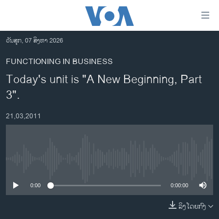
ລິ້ງ
ສຳຫລັບ
ເຂົ້າ
ວັນສຸກ, 07 ສິງຫາ 2026
ຫາ
ໂຮມເພຈ
FUNCTIONING IN BUSINESS
ຂ້າມ
ລາວ
Today's unit is "A New Beginning, Part
ຂ້າມ
ອາເມຣິກາ
ຂ້າມ
3".
ໄປ
ການເລືອກຕັ້ງ ປະທານາທີບໍດີ ສະຫະລັດ 2024
ຫາ
21,03,2011
ຂ່າວ​ຈີນ
ຊອກ
ຄົ້ນ
ໂລກ
ເອເຊຍ
No media source currently available
ອິດສະຫຼະພາບດ້ານການຂ່າວ
0:00
0:00:00
ຊີວິດຊາວລາວ
ລິງໂດຍກົງ
ຊຸມຊົນຊາວລາວ