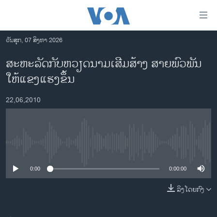
ລິ້ງ
ສຳຫລັບ
ເຂົ້າ
ວັນສຸກ, 07 ສິງຫາ 2026
ຫາ
ໂຮມເພຈ
ສະຫະລັດກັບຫວຽດນາມເສີມສ້າງ ສາຍພົວພັນ
ຂ້າມ
ລາວ
ໃຫ້ແຂງແຮງຂຶ້ນ
ຂ້າມ
ອາເມຣິກາ
ຂ້າມ
22,06,2010
ໄປ
ການເລືອກຕັ້ງ ປະທານາທີບໍດີ ສະຫະລັດ 2024
ຫາ
ຂ່າວ​ຈີນ
ຊອກ
ຄົ້ນ
ໂລກ
No media source currently available
ເອເຊຍ
0:00
0:00:00
ອິດສະຫຼະພາບດ້ານການຂ່າວ
ຊີວິດຊາວລາວ
ລິງໂດຍກົງ
ຊຸມຊົນຊາວລາວ