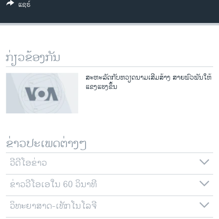
ແຊຣ໌
ວິທະຍາສາດ-ເທັກໂນໂລຈີ
ທຸລະກິດ
ພາສາອັງກິດ
ກ່ຽວຂ້ອງກັນ
ວີດີໂອ
ສຽງ
ສະຫະລັດກັບຫວຽດນາມເສີມສ້າງ ສາຍພົວພັນໃຫ້
ແຂງແຮງຂຶ້ນ
ລາຍການກະຈາຍສຽງ
ຕິດຕາມພວກເຮົາ ທີ່
ລາຍງານ
ຂ່າວປະເພດຕ່າງໆ
ພາສາຕ່າງໆ
ວີດີໂອຂ່າວ
ຂ່າວວີໂອເອໃນ 60 ວິນາທີ
ວິທະຍາສາດ-ເທັກໂນໂລຈີ