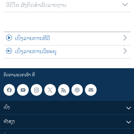
ວີດີໂອ ອັງກິດສຳລັບລາຍງານ
ເບິ່ງລາຍການທີວີ
ເບິ່ງລາຍການວິທະຍຸ
ຕິດຕາມພວກເຮົາ ທີ່
ເບິ່ງ
ຟັງສຽງ