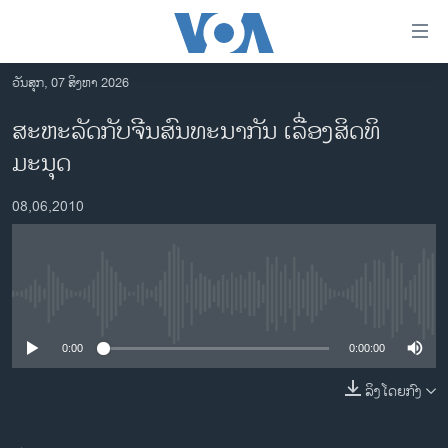
ລິ້ງ
ສຳຫລັບ
ເຂົ້າ
ວັນສຸກ, 07 ສິງຫາ 2026
ຫາ
ໂຮມເພຈ
ສະຫະລັດກັບຈີນສົນທະນາກັນ ເລື່ອງສິດທິ
ຂ້າມ
ລາວ
ມະນຸດ
ຂ້າມ
ອາເມຣິກາ
ຂ້າມ
08,06,2010
ໄປ
ການເລືອກຕັ້ງ ປະທານາທີບໍດີ ສະຫະລັດ 2024
ຫາ
ຂ່າວ​ຈີນ
ຊອກ
ຄົ້ນ
ໂລກ
No media source currently available
ເອເຊຍ
0:00
0:00:00
ອິດສະຫຼະພາບດ້ານການຂ່າວ
ຊີວິດຊາວລາວ
ລິງໂດຍກົງ
ຊຸມຊົນຊາວລາວ