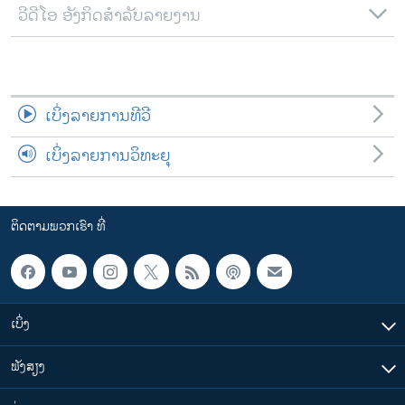
ວີດີໂອ ອັງກິດສຳລັບລາຍງານ
ເບິ່ງລາຍການທີວີ
ເບິ່ງລາຍການວິທະຍຸ
ຕິດຕາມພວກເຮົາ ທີ່
ເບິ່ງ
ຟັງສຽງ