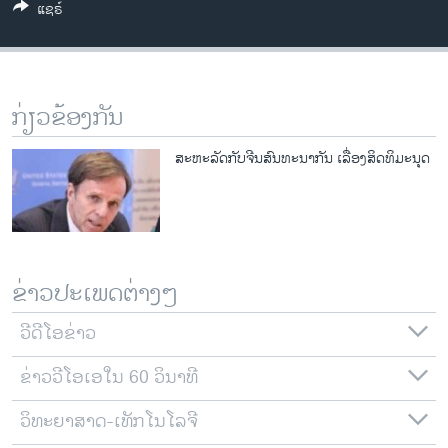
ແຊຣ໌
ວິທະຍາສາດ-ເທັກໂນໂລຈີ
ທຸລະກິດ
ພາສາອັງກິດ
ກ່ຽວຂ້ອງກັນ
ວີດີໂອ
ສຽງ
ສະຫະລັດກັບຈີນສົນທະນາກັນ ເລື່ອງສິດທິມະນຸດ
ລາຍການກະຈາຍສຽງ
ຕິດຕາມພວກເຮົາ ທີ່
ລາຍງານ
ຂ່າວປະເພດຕ່າງໆ
ພາສາຕ່າງໆ
ວີດີໂອຂ່າວ
ຂ່າວວີໂອເອໃນ 60 ວິນາທີ
ວິທະຍາສາດ-ເທັກໂນໂລຈີ