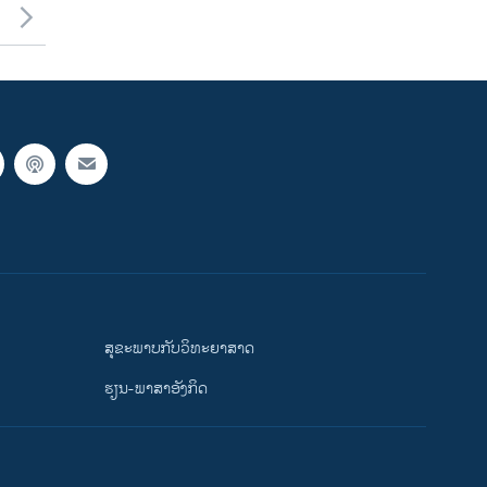
ສຸຂະພາບກັບວິທະຍາສາດ
ຮຽນ-ພາສາອັງກິດ