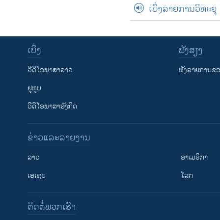
ເບິ່ງລາຍການວິທະຍຸ
ເບິ່ງ
ຟັງສຽງ
ວີດີໂອພາສາລາວ
ຟັງລາຍການຂອງ
ຢູທູບ
ວີດີໂອພາສາອັງກິດ
ຂ່າວແລະລາຍງານ
ລາວ
ອາເມຣິກາ
ເອເຊຍ
ໂລກ
ຕິດຕໍ່ພວກເຮົາ