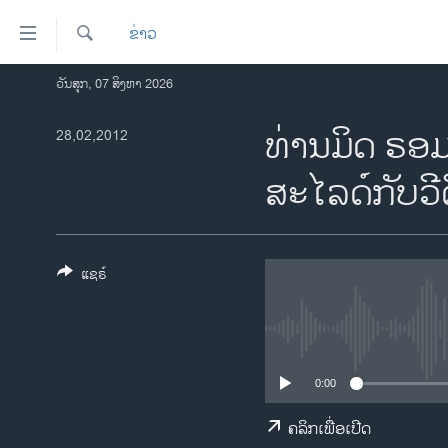
ລິ້ງ
ຂ່າວ
ສຳຫລັບ
ເຂົ້າ
ຄົ້ນຫາ
ວັນສຸກ, 07 ສິງຫາ 2026
ໂຮມເພຈ
ຫາ
ລາວ
ທ່ານມິດ ຣອມ
28,02,2012
ຂ້າມ
ຂ້າມ
ອາເມຣິກາ
ສະໄລດ໌ກັບວີ
ຂ້າມ
ການເລືອກຕັ້ງ ປະທານາທີບໍດີ ສະຫະລັດ
ໄປ
2024
ຫາ
ຂ່າວ​ຈີນ
ຊອກ
ແຊຣ໌
ຄົ້ນ
ໂລກ
ເອເຊຍ
ອິດສະຫຼະພາບດ້ານການຂ່າວ
0:00
ຊີວິດຊາວລາວ
ຄລິກເພື່ອເປີດ
ຊຸມຊົນຊາວລາວ