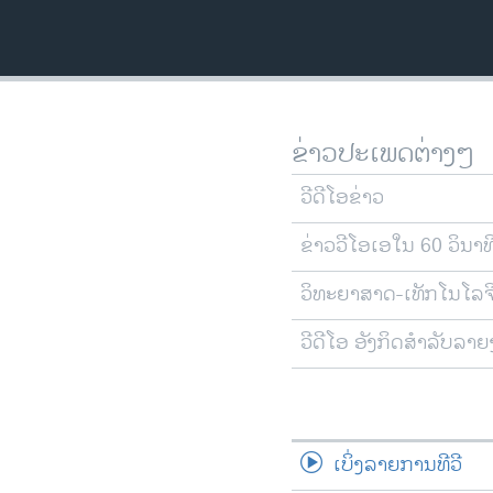
ວິທະຍາສາດ-ເທັກໂນໂລຈີ
ທຸລະກິດ
ພາສາອັງກິດ
ວີດີໂອ
ຂ່າວປະເພດຕ່າງໆ
ສຽງ
ວີດີໂອຂ່າວ
ລາຍການກະຈາຍສຽງ
ຂ່າວວີໂອເອໃນ 60 ວິນາທ
ລາຍງານ
ວິທະຍາສາດ-ເທັກໂນໂລຈ
ວີດີໂອ ອັງກິດສຳລັບລາ
ເບິ່ງລາຍການທີວີ