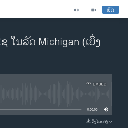
ສົດ
 ໃນລັດ Michigan (ເບິ່ງ
EMBED
ble
0:00:00
ລິງໂດຍກົງ
EMBED