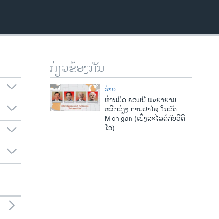
ກ່ຽວຂ້ອງກັນ
ຂ່າວ
ທ່ານມິດ ຣອມນີ ພະຍາຍາມ
ຫລີກລ່ຽງ ການປາໄຊ ໃນລັດ
Michigan (ເບິ່ງສະໄລດ໌ກັບວີດີ
ໂອ)