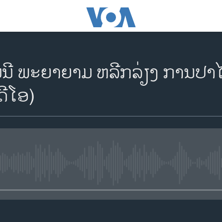
ນີ ພະຍາຍາມ ຫລີກລ່ຽງ ການປາໄຊ
ດີໂອ)
No media source currently availa