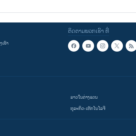
ຕິດຕາມພວກເຮົາ ທີ່
ເຮົາ
ລາວໃນຕ່າງແດນ
ທຸລະກິດ-ເທັກໂນໂລຈີ