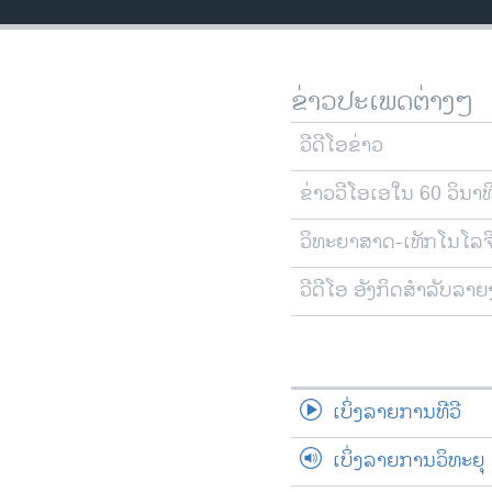
ວິທະຍາສາດ-ເທັກໂນໂລຈີ
ທຸລະກິດ
ຂ່າວປະເພດຕ່າງໆ
ພາສາອັງກິດ
ວີດີໂອ
ວີດີໂອຂ່າວ
ສຽງ
ຂ່າວວີໂອເອໃນ 60 ວິນາທ
ລາຍການກະຈາຍສຽງ
ວິທະຍາສາດ-ເທັກໂນໂລຈ
ລາຍງານ
ວີດີໂອ ອັງກິດສຳລັບລາ
ເບິ່ງລາຍການທີວີ
ເບິ່ງລາຍການວິທະຍຸ