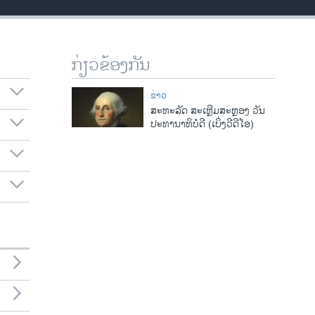
ກ່ຽວຂ້ອງກັນ
ຂ່າວ
ສະຫະລັດ ສະເຫຼີມສະຫຼອງ ວັນ​​
ປະທານາທິບໍດີ (ເບິ່ງວີດີໂອ)​