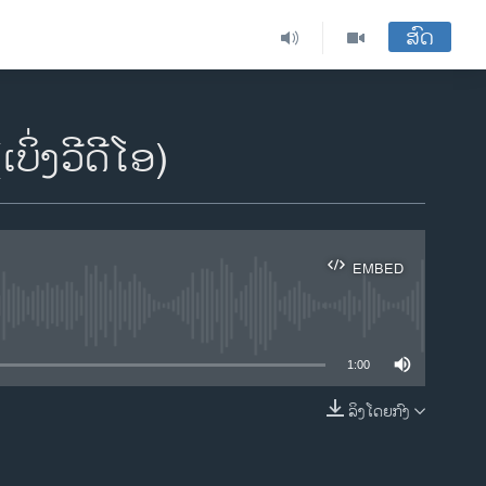
ສົດ
ິ່ງວີດີໂອ)​
EMBED
ble
1:00
ລິງໂດຍກົງ
EMBED