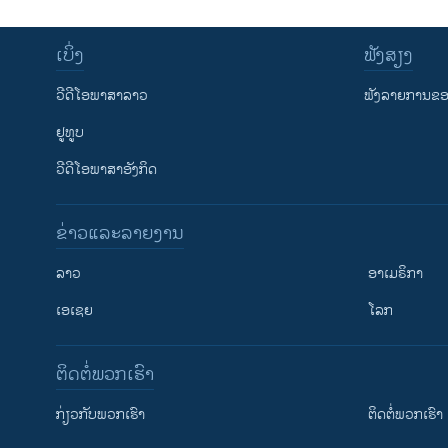
ເບິ່ງ
ຟັງສຽງ
ວີດີໂອພາສາລາວ
ຟັງລາຍການຂອງ
ຢູທູບ
ວີດີໂອພາສາອັງກິດ
ຂ່າວແລະລາຍງານ
ລາວ
ອາເມຣິກາ
ເອເຊຍ
ໂລກ
ຕິດຕໍ່ພວກເຮົາ
ກ່ຽວກັບພວກເຮົາ
ຕິດຕໍ່ພວກເຮົາ