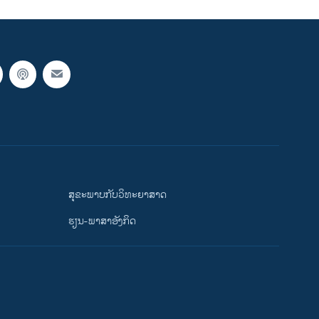
ສຸຂະພາບກັບວິທະຍາສາດ
ຮຽນ-ພາສາອັງກິດ