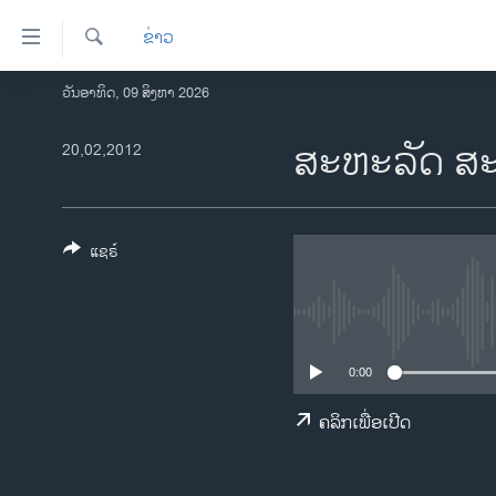
ລິ້ງ
ຂ່າວ
ສຳຫລັບ
ເຂົ້າ
ຄົ້ນຫາ
ວັນອາທິດ, 09 ສິງຫາ 2026
ໂຮມເພຈ
ຫາ
ລາວ
ສະຫະລັດ ສະເຫ
20,02,2012
ຂ້າມ
ຂ້າມ
ອາເມຣິກາ
ຂ້າມ
ການເລືອກຕັ້ງ ປະທານາທີບໍດີ ສະຫະລັດ
ໄປ
2024
ແຊຣ໌
ຫາ
ຂ່າວ​ຈີນ
ຊອກ
ຄົ້ນ
ໂລກ
ເອເຊຍ
0:00
ອິດສະຫຼະພາບດ້ານການຂ່າວ
ຄລິກເພື່ອເປີດ
ຊີວິດຊາວລາວ
ຊຸມຊົນຊາວລາວ