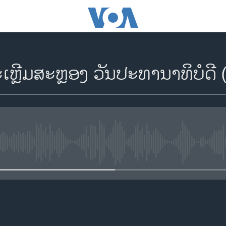
ຼີມສະຫຼອງ ວັນ​​ປະທານາທິບໍດີ (ເບ
No media source currently availa