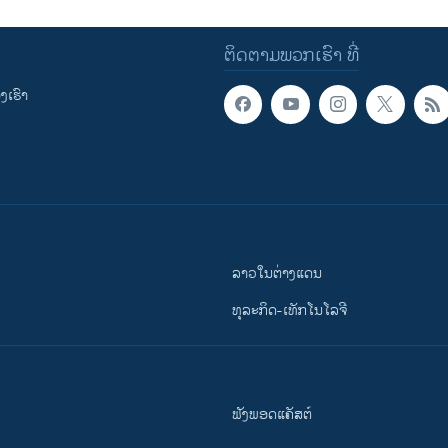
ຕິດຕາມພວກເຮົາ ທີ່
ເຮົາ
ລາວໃນຕ່າງແດນ
ທຸລະກິດ-ເທັກໂນໂລຈີ
ຟັງພອດແຄັສຕ໌