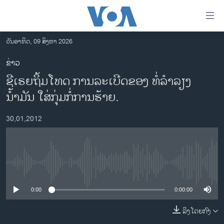
ລິ້ງ
ສຳຫລັບ
ເຂົ້າ
ວັນອາທິດ, 09 ສິງຫາ 2026
ຫາ
ໂຮມເພຈ
ຂ່າວ
ຂ້າມ
ລາວ
ຊີເຣຍຖິ້ມໂທດ ການລະເບີດຂອງ ທໍ່ລໍາລຽງ
ຂ້າມ
ອາເມຣິກາ
ຂ້າມ
ນໍ້າມັນ ໃສ່ກຸ່ມກໍ່ການຮ້າຍ.
ໄປ
ການເລືອກຕັ້ງ ປະທານາທີບໍດີ ສະຫະລັດ 2024
ຫາ
30,01,2012
ຂ່າວ​ຈີນ
ຊອກ
ຄົ້ນ
ໂລກ
ເອເຊຍ
No media source currently available
ອິດສະຫຼະພາບດ້ານການຂ່າວ
0:00
0:00:00
ຊີວິດຊາວລາວ
ລິງໂດຍກົງ
ຊຸມຊົນຊາວລາວ