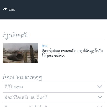
ວິທະຍາສາດ-ເທັກໂນໂລຈີ
ແຊຣ໌
ທຸລະກິດ
ພາສາອັງກິດ
ວີດີໂອ
ກ່ຽວຂ້ອງກັນ
ສຽງ
ຂ່າວ
ລາຍການກະຈາຍສຽງ
ຊີເຣຍຖິ້ມໂທດ ການລະເບີດຂອງ ທໍ່ລໍາລຽງນໍ້າມັນ
ຕິດຕາມພວກເຮົາ ທີ່
ໃສ່ກຸ່ມກໍ່ການຮ້າຍ.
ລາຍງານ
ພາສາຕ່າງໆ
ຂ່າວປະເພດຕ່າງໆ
ວີດີໂອຂ່າວ
ຂ່າວວີໂອເອໃນ 60 ວິນາທີ