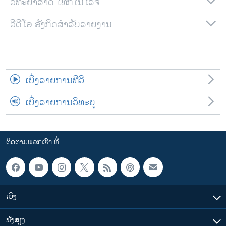
ວິທະຍາສາດ-ເທັກໂນໂລຈີ
ວີດີໂອ ອັງກິດສຳລັບລາຍງານ
ເບິ່ງລາຍການທີວີ
ເບິ່ງລາຍການວິທະຍຸ
ຕິດຕາມພວກເຮົາ ທີ່
ເບິ່ງ
ຟັງສຽງ